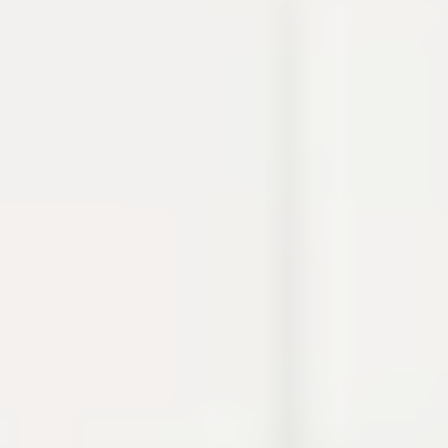
thao tác thường gặp khi debug, viết tài liệu hoặc
chuẩn bị cấu hình.
Cron
Crypto
Developer utilities
Dự án
Build log