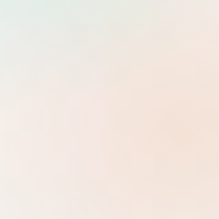
Tìm
Dev Ops
0 danh mục con
Help Desk
0 danh mục con
System Administrator
7 danh mục con
Development
Backend, Frontend, kiến trúc ứng dụng và các framework hiện
đại.