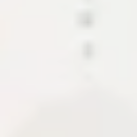
Các mảnh ghép tạo nên hệ sinh thái
nội dung này.
Dự án trình bày CMS, API, CDN và các module hỗ
trợ xuất bản tài liệu. Khi có case study, phần này cho
biết phạm vi, tech stack, quyết định kiến trúc và
những gì cần bàn giao để hệ thống chạy ổn định.
CMS
Content API
Media pipeline
About Me