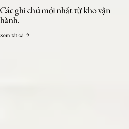
Các ghi chú mới nhất từ kho vận
hành.
Xem tất cả
System Administrator
24/07/2026
Xây Dựng Cụm Load Balancer High
Availability Với HAProxy Và Keepalived
Trên Ubuntu 24.04 LTS