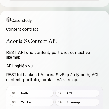
Case study
Content contract
AdonisJS Content API
REST API cho content, portfolio, contact va
sitemap.
API nghiệp vụ
RESTful backend AdonisJS v6 quản lý auth, ACL,
content, portfolio, contact và sitemap.
Auth
ACL
01
02
Content
Sitemap
03
04