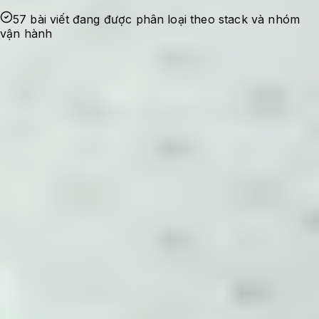
57 bài viết đang được phân loại theo stack và nhóm
vận hành
Ghi nhận sự cố
Bắt đầu từ lỗi thật, nhu cầu tối ưu thật hoặc
một checklist cần dùng lại trong quá trình
quản trị hệ thống.
Kiểm chứng cấu hình
Nội dung được viết theo hướng có bối cảnh,