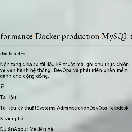
Khi stack thay đổi hoặc có bài học mới, tài liệu
được bổ sung để giữ giá trị tra cứu cho lần xử
lý tiếp theo.
ance
Docker production
MySQL tuni
thanhnh.id.vn
Nền tảng chia sẻ tài liệu kỹ thuật mở, ghi chú thực chiến
về vận hành hệ thống, DevOps và phát triển phần mềm
dành cho cộng đồng.
Tài liệu
Tài liệu kỹ thuật
Systems Administration
DevOps
Helpdesk
Khám phá
Dự án
About Me
Liên hệ