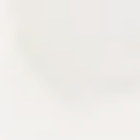
Delivery story
Câu chuyện triển khai qua các lớp sản
phẩm đã xây.
Khu vực này kể lại kinh nghiệm frontend, backend,
CMS, CDN và vận hành hệ thống qua các mảnh
ghép đã triển khai. Người đọc có thể nhìn thấy cách
một sản phẩm nội dung được thiết kế, tối ưu và duy
trì sau khi lên production.
Delivery
Next.js
AdonisJS
Liên hệ