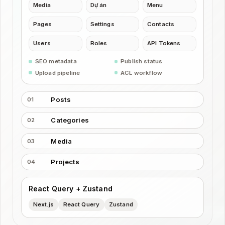
Media
Dự án
Menu
Pages
Settings
Contacts
Users
Roles
API Tokens
SEO metadata
Publish status
Upload pipeline
ACL workflow
Posts
01
Categories
02
Media
03
Projects
04
React Query + Zustand
Next.js
React Query
Zustand