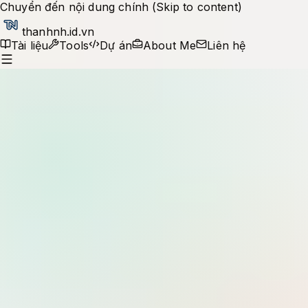
Chuyển đến nội dung chính (Skip to content)
thanhnh.id.vn
Tài liệu
Tools
Dự án
About Me
Liên hệ
Production notes
Tìm kiếm tài liệu