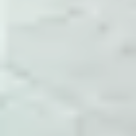
tham số cấu hình, điểm cần theo dõi và cách
xác nhận sau khi thay đổi.
Đóng gói thành tài liệu
Các ghi chú được gom theo System
Administrator, Dev Ops, Help Desk,
Development và các nhóm con như NGINX,
Docker, MySQL, Monitoring.
Cập nhật theo vận hành