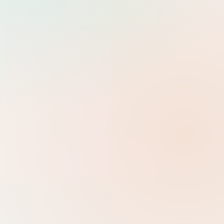
Tìm
Dev Ops
0 danh mục con
Help Desk
0 danh mục con
System Administrator
7 danh mục con
Development
Backend, Frontend, kiến trúc ứng dụng và các framework hiện
đại.