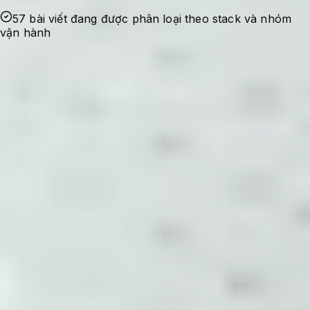
57 bài viết đang được phân loại theo stack và nhóm
vận hành
Ghi nhận sự cố
Bắt đầu từ lỗi thật, nhu cầu tối ưu thật hoặc
một checklist cần dùng lại trong quá trình
quản trị hệ thống.
Kiểm chứng cấu hình
Nội dung được viết theo hướng có bối cảnh,