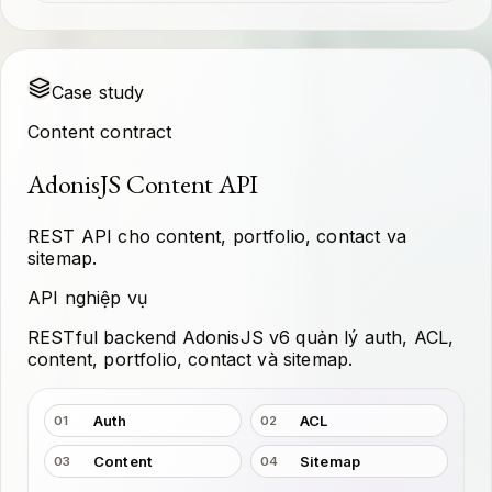
Case study
Content contract
AdonisJS Content API
REST API cho content, portfolio, contact va
sitemap.
API nghiệp vụ
RESTful backend AdonisJS v6 quản lý auth, ACL,
content, portfolio, contact và sitemap.
Auth
ACL
01
02
Content
Sitemap
03
04