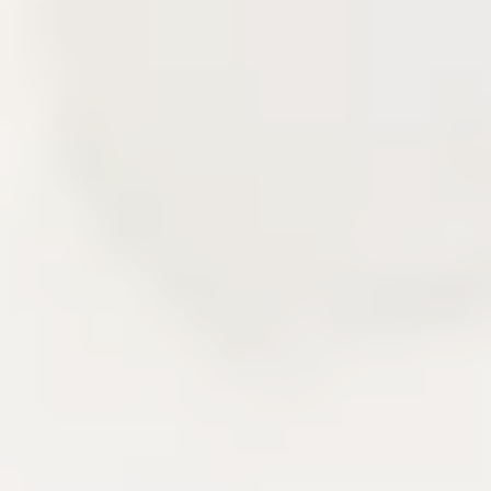
Delivery story
Câu chuyện triển khai qua các lớp sản
phẩm đã xây.
Khu vực này kể lại kinh nghiệm frontend, backend,
CMS, CDN và vận hành hệ thống qua các mảnh
ghép đã triển khai. Người đọc có thể nhìn thấy cách
một sản phẩm nội dung được thiết kế, tối ưu và duy
trì sau khi lên production.
Delivery
Next.js
AdonisJS
Liên hệ