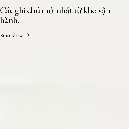
Các ghi chú mới nhất từ kho vận
hành.
Xem tất cả
System Administrator
24/07/2026
Xây Dựng Cụm Load Balancer High
Availability Với HAProxy Và Keepalived
Trên Ubuntu 24.04 LTS