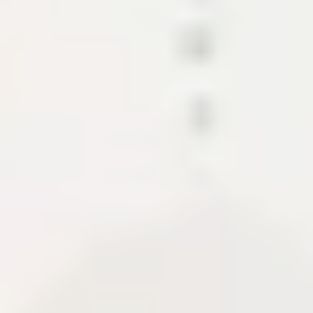
Các mảnh ghép tạo nên hệ sinh thái
nội dung này.
Dự án trình bày CMS, API, CDN và các module hỗ
trợ xuất bản tài liệu. Khi có case study, phần này cho
biết phạm vi, tech stack, quyết định kiến trúc và
những gì cần bàn giao để hệ thống chạy ổn định.
CMS
Content API
Media pipeline
About Me