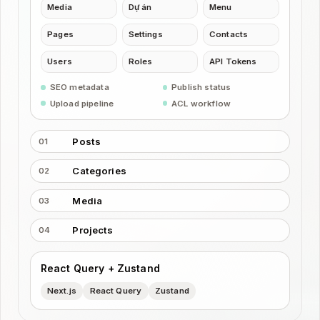
Media
Dự án
Menu
Pages
Settings
Contacts
Users
Roles
API Tokens
SEO metadata
Publish status
Upload pipeline
ACL workflow
Posts
01
Categories
02
Media
03
Projects
04
React Query + Zustand
Next.js
React Query
Zustand