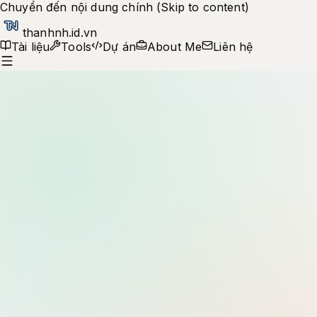
Chuyển đến nội dung chính (Skip to content)
thanhnh.id.vn
Tài liệu
Tools
Dự án
About Me
Liên hệ
Production notes
Tìm kiếm tài liệu