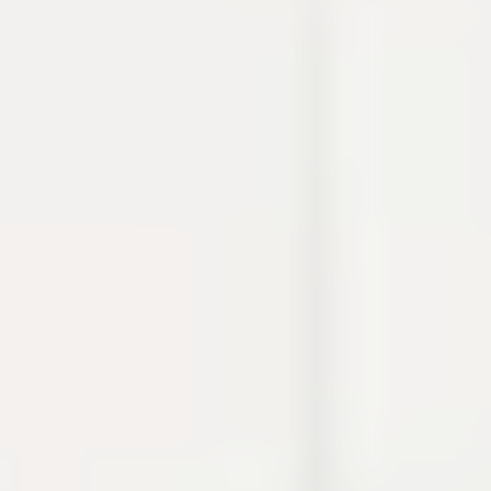
thao tác thường gặp khi debug, viết tài liệu hoặc
chuẩn bị cấu hình.
Cron
Crypto
Developer utilities
Dự án
Build log