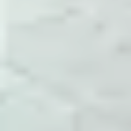
tham số cấu hình, điểm cần theo dõi và cách
xác nhận sau khi thay đổi.
Đóng gói thành tài liệu
Các ghi chú được gom theo System
Administrator, Dev Ops, Help Desk,
Development và các nhóm con như NGINX,
Docker, MySQL, Monitoring.
Cập nhật theo vận hành