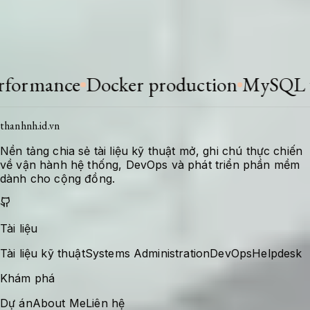
Khi stack thay đổi hoặc có bài học mới, tài liệu
được bổ sung để giữ giá trị tra cứu cho lần xử
lý tiếp theo.
mance
Docker production
MySQL tuni
thanhnh.id.vn
Nền tảng chia sẻ tài liệu kỹ thuật mở, ghi chú thực chiến
về vận hành hệ thống, DevOps và phát triển phần mềm
dành cho cộng đồng.
Tài liệu
Tài liệu kỹ thuật
Systems Administration
DevOps
Helpdesk
Khám phá
Dự án
About Me
Liên hệ