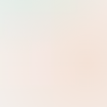
Tìm
Dev Ops
0 danh mục con
Help Desk
0 danh mục con
System Administrator
7 danh mục con
Development
Backend, Frontend, kiến trúc ứng dụng và các framework hiện
đại.