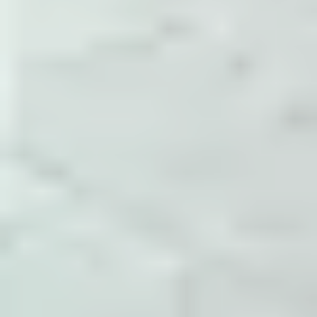
tham số cấu hình, điểm cần theo dõi và cách
xác nhận sau khi thay đổi.
Đóng gói thành tài liệu
Các ghi chú được gom theo System
Administrator, Dev Ops, Help Desk,
Development và các nhóm con như NGINX,
Docker, MySQL, Monitoring.
Cập nhật theo vận hành