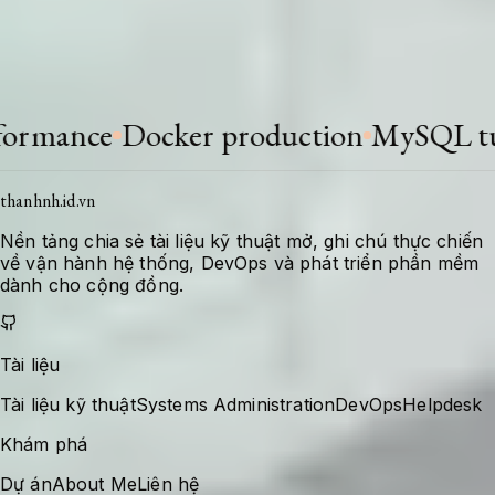
Khi stack thay đổi hoặc có bài học mới, tài liệu
được bổ sung để giữ giá trị tra cứu cho lần xử
lý tiếp theo.
ance
Docker production
MySQL tunin
thanhnh.id.vn
Nền tảng chia sẻ tài liệu kỹ thuật mở, ghi chú thực chiến
về vận hành hệ thống, DevOps và phát triển phần mềm
dành cho cộng đồng.
Tài liệu
Tài liệu kỹ thuật
Systems Administration
DevOps
Helpdesk
Khám phá
Dự án
About Me
Liên hệ