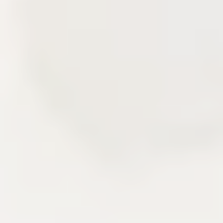
Delivery story
Câu chuyện triển khai qua các lớp sản
phẩm đã xây.
Khu vực này kể lại kinh nghiệm frontend, backend,
CMS, CDN và vận hành hệ thống qua các mảnh
ghép đã triển khai. Người đọc có thể nhìn thấy cách
một sản phẩm nội dung được thiết kế, tối ưu và duy
trì sau khi lên production.
Delivery
Next.js
AdonisJS
Liên hệ