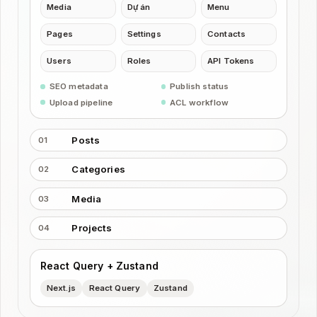
Media
Dự án
Menu
Pages
Settings
Contacts
Users
Roles
API Tokens
SEO metadata
Publish status
Upload pipeline
ACL workflow
Posts
01
Categories
02
Media
03
Projects
04
React Query + Zustand
Next.js
React Query
Zustand