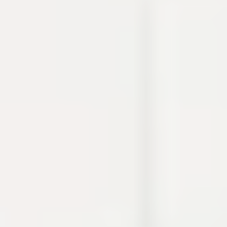
thao tác thường gặp khi debug, viết tài liệu hoặc
chuẩn bị cấu hình.
Cron
Crypto
Developer utilities
Dự án
Build log