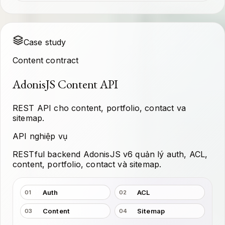
Case study
Content contract
AdonisJS Content API
REST API cho content, portfolio, contact va
sitemap.
API nghiệp vụ
RESTful backend AdonisJS v6 quản lý auth, ACL,
content, portfolio, contact và sitemap.
Auth
ACL
01
02
Content
Sitemap
03
04