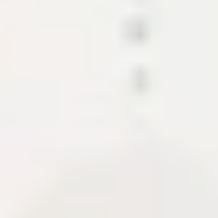
Các mảnh ghép tạo nên hệ sinh thái
nội dung này.
Dự án trình bày CMS, API, CDN và các module hỗ
trợ xuất bản tài liệu. Khi có case study, phần này cho
biết phạm vi, tech stack, quyết định kiến trúc và
những gì cần bàn giao để hệ thống chạy ổn định.
CMS
Content API
Media pipeline
About Me