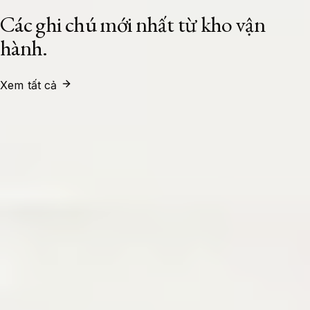
Các ghi chú mới nhất từ kho vận
hành.
Xem tất cả
System Administrator
24/07/2026
Xây Dựng Cụm Load Balancer High
Availability Với HAProxy Và Keepalived
Trên Ubuntu 24.04 LTS