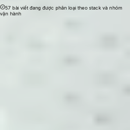
57 bài viết đang được phân loại theo stack và nhóm
vận hành
Ghi nhận sự cố
Bắt đầu từ lỗi thật, nhu cầu tối ưu thật hoặc
một checklist cần dùng lại trong quá trình
quản trị hệ thống.
Kiểm chứng cấu hình
Nội dung được viết theo hướng có bối cảnh,