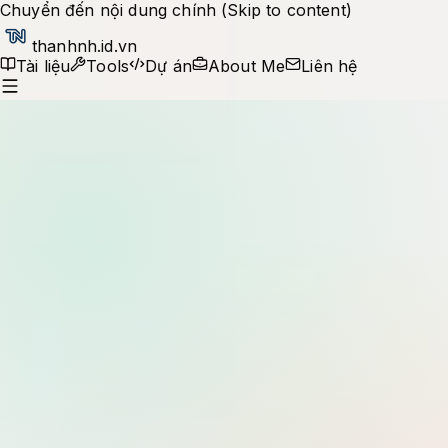
Chuyển đến nội dung chính (Skip to content)
thanhnh.id.vn
Tài liệu
Tools
Dự án
About Me
Liên hệ
Production notes
Tìm kiếm tài liệu