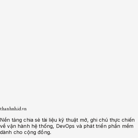
Dev Ops
Help Desk
System Administrator
Apache-Php
Caching Solutions
Docker
Linux
Monitoring
MySQL
Nginx
Development
0
bài viết
Thẻ bài
Rút gọn
Hiển thị
0
bài viết
Kết quả cho từ khóa "
Shell Script
"
Không tìm thấy tài liệu nào phù hợp với tìm kiếm.
Trang trước
Trang
1
/
1
Trang sau
thanhnh.id.vn
Nền tảng chia sẻ tài liệu kỹ thuật mở, ghi chú thực chiến
về vận hành hệ thống, DevOps và phát triển phần mềm
dành cho cộng đồng.