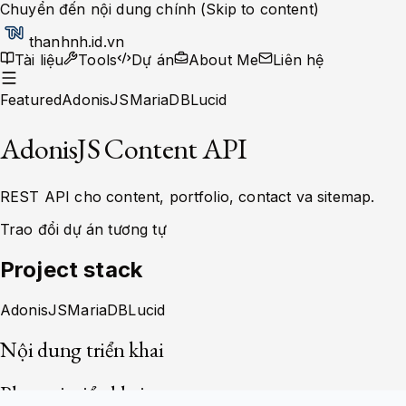
Chuyển đến nội dung chính (Skip to content)
thanhnh.id.vn
Tài liệu
Tools
Dự án
About Me
Liên hệ
Featured
AdonisJS
MariaDB
Lucid
AdonisJS Content API
REST API cho content, portfolio, contact va sitemap.
Trao đổi dự án tương tự
Project stack
AdonisJS
MariaDB
Lucid
Nội dung triển khai
Phạm vi triển khai