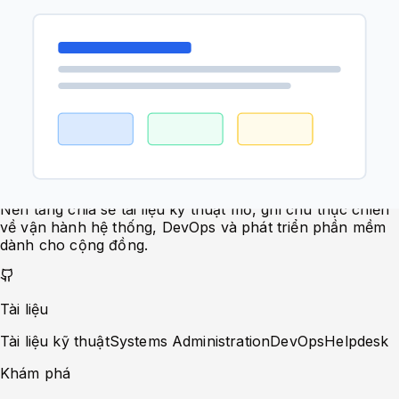
Thiết kế REST API cho content, taxonomy, portfolio,
service, contact và sitemap.
Kết quả
Chuẩn hóa validator, ACL, migration và media path để
FE/CMS dùng chung một contract.
thanhnh.id.vn
Nền tảng chia sẻ tài liệu kỹ thuật mở, ghi chú thực chiến
về vận hành hệ thống, DevOps và phát triển phần mềm
dành cho cộng đồng.
Tài liệu
Tài liệu kỹ thuật
Systems Administration
DevOps
Helpdesk
Khám phá