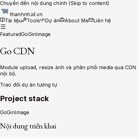
Chuyển đến nội dung chính (Skip to content)
thanhnh.id.vn
Tài liệu
Tools
Dự án
About Me
Liên hệ
Featured
Go
Gin
Image
Go CDN
Module upload, resize ảnh và phân phối media qua CDN
nội bộ.
Trao đổi dự án tương tự
Project stack
Go
Gin
Image
Nội dung triển khai