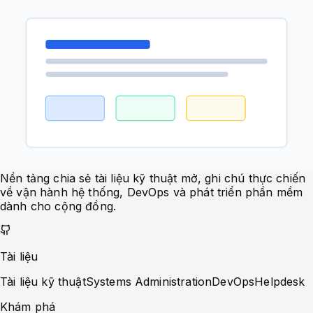
Phạm vi triển khai
Xây dựng service upload, quản lý folder, serve file và
resize ảnh on-the-fly.
Kết quả
CMS upload ảnh theo module, FE hiển thị bằng URL
CDN tuyệt đối và hỗ trợ biến thể ảnh WebP.
thanhnh.id.vn
Nền tảng chia sẻ tài liệu kỹ thuật mở, ghi chú thực chiến
về vận hành hệ thống, DevOps và phát triển phần mềm
dành cho cộng đồng.
Tài liệu
Tài liệu kỹ thuật
Systems Administration
DevOps
Helpdesk
Khám phá