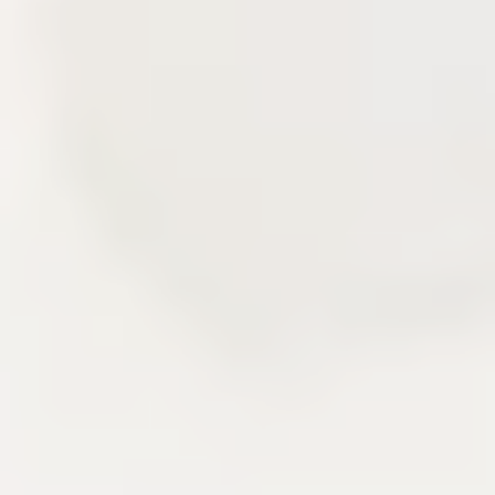
Delivery story
Câu chuyện triển khai qua các lớp sản
phẩm đã xây.
Khu vực này kể lại kinh nghiệm frontend, backend,
CMS, CDN và vận hành hệ thống qua các mảnh
ghép đã triển khai. Người đọc có thể nhìn thấy cách
một sản phẩm nội dung được thiết kế, tối ưu và duy
trì sau khi lên production.
Delivery
Next.js
AdonisJS
Liên hệ