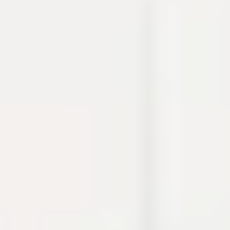
thao tác thường gặp khi debug, viết tài liệu hoặc
chuẩn bị cấu hình.
Cron
Crypto
Developer utilities
Dự án
Build log