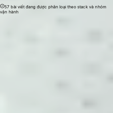
57 bài viết đang được phân loại theo stack và nhóm
vận hành
Ghi nhận sự cố
Bắt đầu từ lỗi thật, nhu cầu tối ưu thật hoặc
một checklist cần dùng lại trong quá trình
quản trị hệ thống.
Kiểm chứng cấu hình
Nội dung được viết theo hướng có bối cảnh,