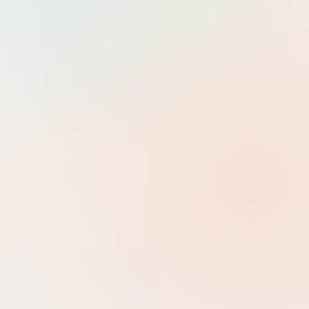
Tìm
Dev Ops
0 danh mục con
Help Desk
0 danh mục con
System Administrator
7 danh mục con
Development
Backend, Frontend, kiến trúc ứng dụng và các framework hiện
đại.