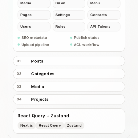
Media
Dự án
Menu
Pages
Settings
Contacts
Users
Roles
API Tokens
SEO metadata
Publish status
Upload pipeline
ACL workflow
Posts
01
Categories
02
Media
03
Projects
04
React Query + Zustand
Next.js
React Query
Zustand