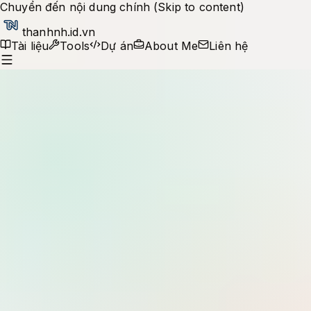
Chuyển đến nội dung chính (Skip to content)
thanhnh.id.vn
Tài liệu
Tools
Dự án
About Me
Liên hệ
Production notes
Tìm kiếm tài liệu