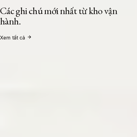
Các ghi chú mới nhất từ kho vận
hành.
Xem tất cả
System Administrator
24/07/2026
Xây Dựng Cụm Load Balancer High
Availability Với HAProxy Và Keepalived
Trên Ubuntu 24.04 LTS