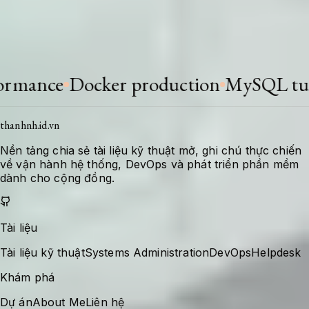
Khi stack thay đổi hoặc có bài học mới, tài liệu
được bổ sung để giữ giá trị tra cứu cho lần xử
lý tiếp theo.
nce
Docker production
MySQL tuning
thanhnh.id.vn
Nền tảng chia sẻ tài liệu kỹ thuật mở, ghi chú thực chiến
về vận hành hệ thống, DevOps và phát triển phần mềm
dành cho cộng đồng.
Tài liệu
Tài liệu kỹ thuật
Systems Administration
DevOps
Helpdesk
Khám phá
Dự án
About Me
Liên hệ