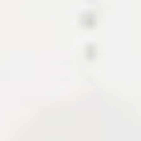
Các mảnh ghép tạo nên hệ sinh thái
nội dung này.
Dự án trình bày CMS, API, CDN và các module hỗ
trợ xuất bản tài liệu. Khi có case study, phần này cho
biết phạm vi, tech stack, quyết định kiến trúc và
những gì cần bàn giao để hệ thống chạy ổn định.
CMS
Content API
Media pipeline
About Me