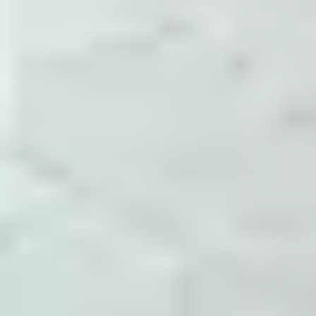
tham số cấu hình, điểm cần theo dõi và cách
xác nhận sau khi thay đổi.
Đóng gói thành tài liệu
Các ghi chú được gom theo System
Administrator, Dev Ops, Help Desk,
Development và các nhóm con như NGINX,
Docker, MySQL, Monitoring.
Cập nhật theo vận hành