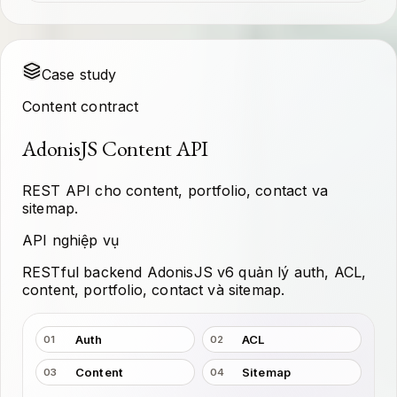
Case study
Content contract
AdonisJS Content API
REST API cho content, portfolio, contact va
sitemap.
API nghiệp vụ
RESTful backend AdonisJS v6 quản lý auth, ACL,
content, portfolio, contact và sitemap.
Auth
ACL
01
02
Content
Sitemap
03
04