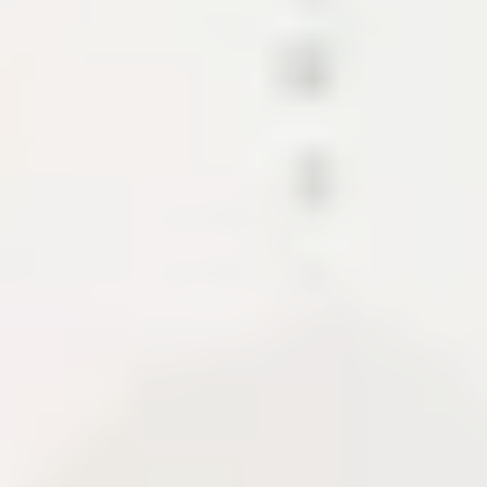
Các mảnh ghép tạo nên hệ sinh thái
nội dung này.
Dự án trình bày CMS, API, CDN và các module hỗ
trợ xuất bản tài liệu. Khi có case study, phần này cho
biết phạm vi, tech stack, quyết định kiến trúc và
những gì cần bàn giao để hệ thống chạy ổn định.
CMS
Content API
Media pipeline
About Me