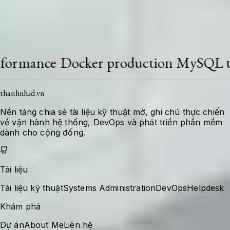
Khi stack thay đổi hoặc có bài học mới, tài liệu
được bổ sung để giữ giá trị tra cứu cho lần xử
lý tiếp theo.
ance
Docker production
MySQL tuni
thanhnh.id.vn
Nền tảng chia sẻ tài liệu kỹ thuật mở, ghi chú thực chiến
về vận hành hệ thống, DevOps và phát triển phần mềm
dành cho cộng đồng.
Tài liệu
Tài liệu kỹ thuật
Systems Administration
DevOps
Helpdesk
Khám phá
Dự án
About Me
Liên hệ