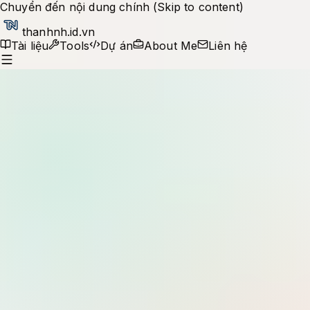
Chuyển đến nội dung chính (Skip to content)
thanhnh.id.vn
Tài liệu
Tools
Dự án
About Me
Liên hệ
Production notes
Tìm kiếm tài liệu