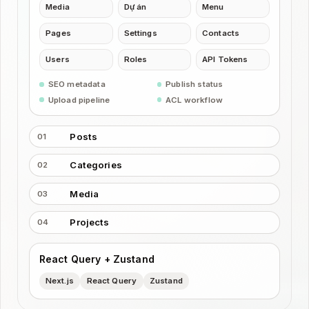
Media
Dự án
Menu
Pages
Settings
Contacts
Users
Roles
API Tokens
SEO metadata
Publish status
Upload pipeline
ACL workflow
Posts
01
Categories
02
Media
03
Projects
04
React Query + Zustand
Next.js
React Query
Zustand