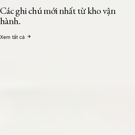
Các ghi chú mới nhất từ kho vận
hành.
Xem tất cả
System Administrator
24/07/2026
Xây Dựng Cụm Load Balancer High
Availability Với HAProxy Và Keepalived
Trên Ubuntu 24.04 LTS