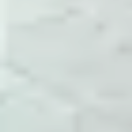
tham số cấu hình, điểm cần theo dõi và cách
xác nhận sau khi thay đổi.
Đóng gói thành tài liệu
Các ghi chú được gom theo System
Administrator, Dev Ops, Help Desk,
Development và các nhóm con như NGINX,
Docker, MySQL, Monitoring.
Cập nhật theo vận hành