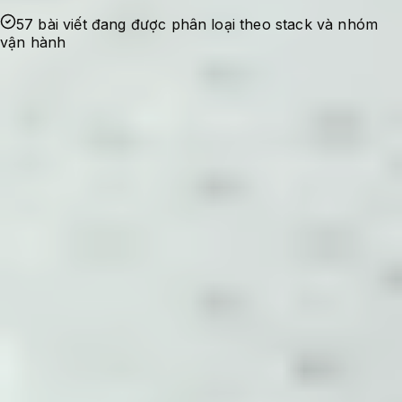
57 bài viết đang được phân loại theo stack và nhóm
vận hành
Ghi nhận sự cố
Bắt đầu từ lỗi thật, nhu cầu tối ưu thật hoặc
một checklist cần dùng lại trong quá trình
quản trị hệ thống.
Kiểm chứng cấu hình
Nội dung được viết theo hướng có bối cảnh,