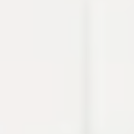
thao tác thường gặp khi debug, viết tài liệu hoặc
chuẩn bị cấu hình.
Cron
Crypto
Developer utilities
Dự án
Build log