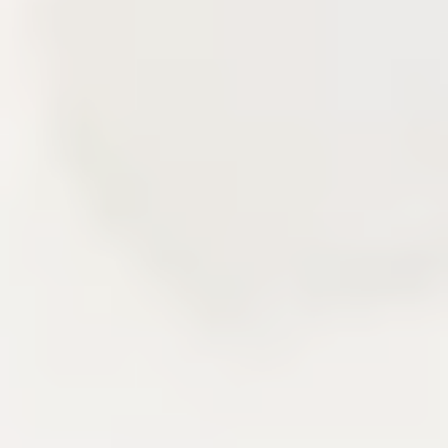
Delivery story
Câu chuyện triển khai qua các lớp sản
phẩm đã xây.
Khu vực này kể lại kinh nghiệm frontend, backend,
CMS, CDN và vận hành hệ thống qua các mảnh
ghép đã triển khai. Người đọc có thể nhìn thấy cách
một sản phẩm nội dung được thiết kế, tối ưu và duy
trì sau khi lên production.
Delivery
Next.js
AdonisJS
Liên hệ