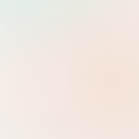
Tìm
Dev Ops
0 danh mục con
Help Desk
0 danh mục con
System Administrator
7 danh mục con
Development
Backend, Frontend, kiến trúc ứng dụng và các framework hiện
đại.