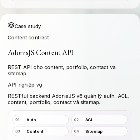
Case study
Content contract
AdonisJS Content API
REST API cho content, portfolio, contact va
sitemap.
API nghiệp vụ
RESTful backend AdonisJS v6 quản lý auth, ACL,
content, portfolio, contact và sitemap.
Auth
ACL
01
02
Content
Sitemap
03
04