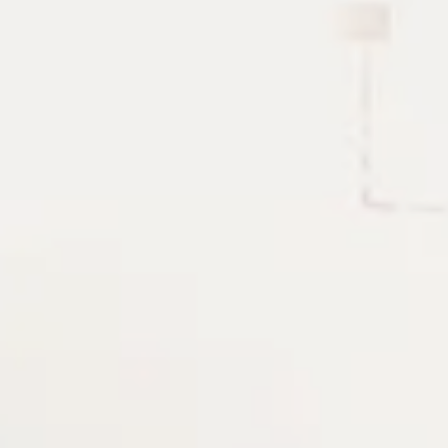
Operator tools
Bộ công cụ nhỏ cho lúc cần kiểm
Cron builder, timestamp converter, JSON/XML/SQL forma
thường gặp khi debug, viết tài liệu hoặc chuẩn bị cấu hình
Cron
Crypto
Developer utilities
Dự án