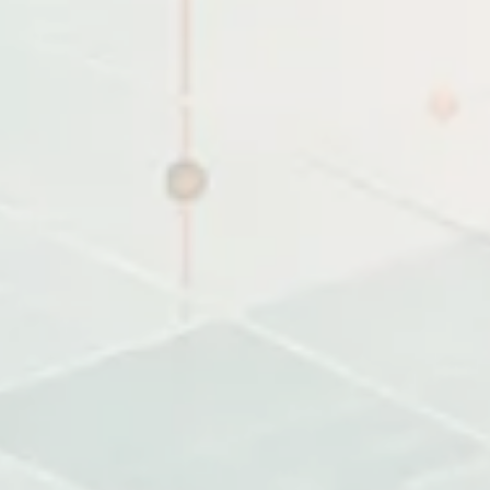
Dự án trình bày CMS, API, CDN và các module hỗ trợ xuất 
bàn giao để hệ thống chạy ổn định.
CMS
Content API
Media pipeline
About Me