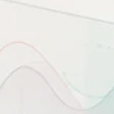
c đặt cạnh knowledge base để hỗ trợ thao tác