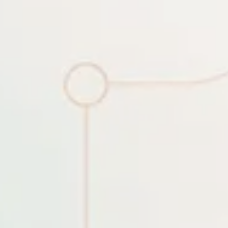
Build log
Các mảnh ghép tạo nên hệ sinh th