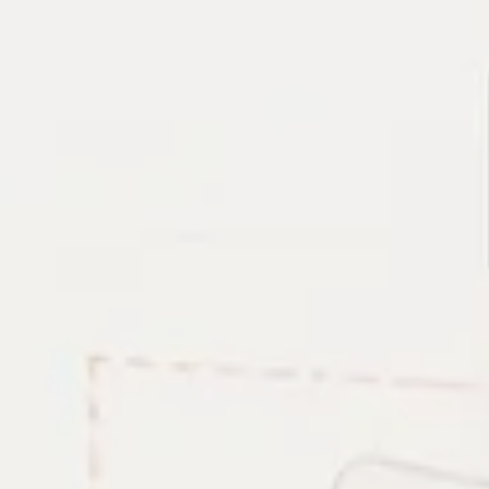
, MySQL, Redis, Docker và Monitoring. Mỗi bài viết ưu t
hai.