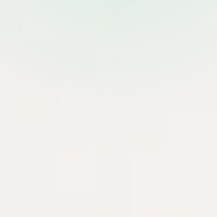
Production notes
Tìm kiếm tài liệu
Tìm
Dev Ops
0 danh mục con
Help Desk
0 danh mục con
System Administrator
7 danh mục con
Development