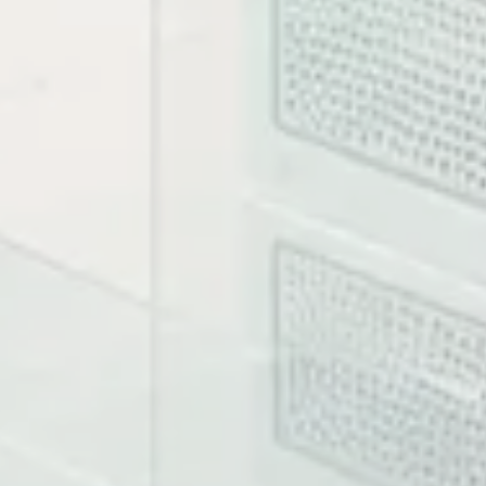
bản tài liệu. Khi có case study, phần này cho biết phạm v