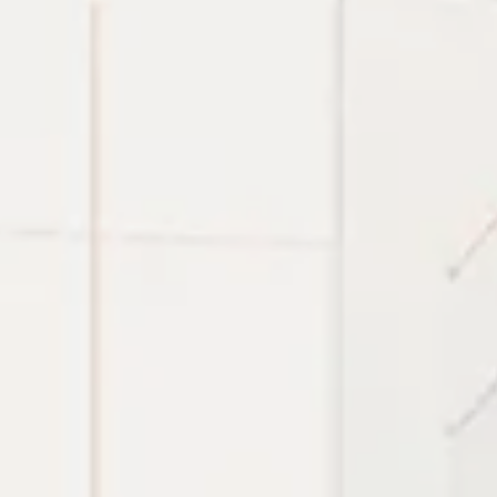
 tra nhanh.
tter, token/password generator và chmod calculator đượ
.