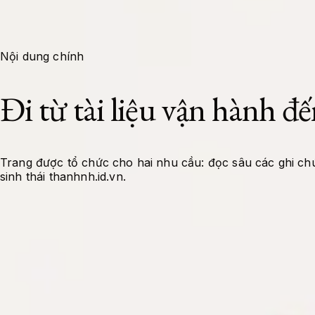
Backend, Frontend, kiến trúc ứng dụng và các framework hiện đại.
Contact
About Me
Docs
Projects
Tools
Nội dung chính
Đi từ tài liệu vận hành đế
Trang được tổ chức cho hai nhu cầu: đọc sâu các ghi chú
sinh thái thanhnh.id.vn.
Tài liệu