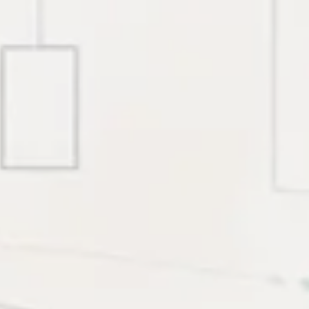
iên bối cảnh production, cấu hình có thể kiểm chứng,