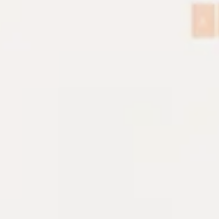
System notes
Runbook cho các lớp hạ tầng đan