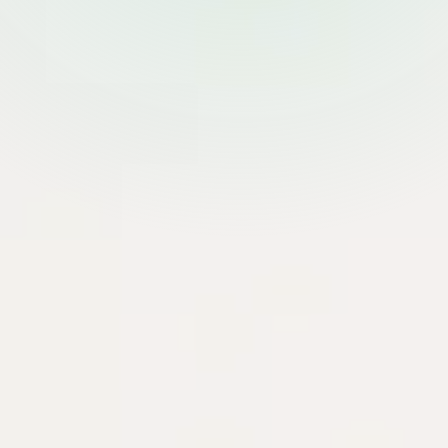
Production notes
Tìm kiếm tài liệu
Tìm
Dev Ops
0 danh mục con
Help Desk
0 danh mục con
System Administrator
7 danh mục con
Development