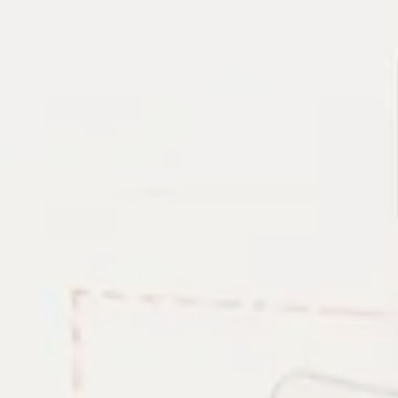
, MySQL, Redis, Docker và Monitoring. Mỗi bài viết ưu t
hai.