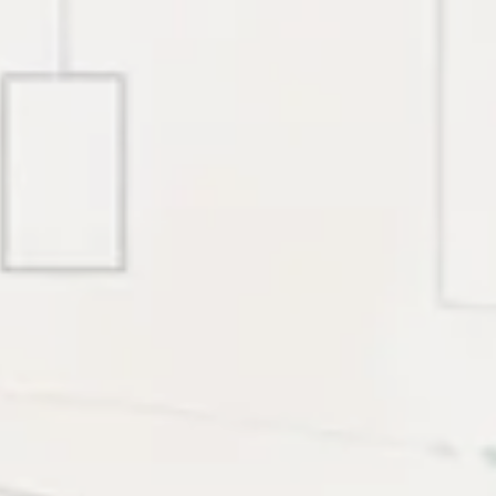
iên bối cảnh production, cấu hình có thể kiểm chứng,