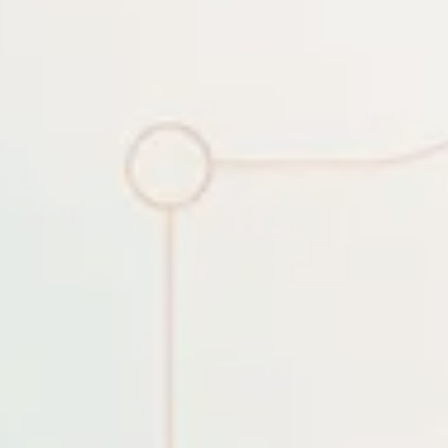
Build log
Các mảnh ghép tạo nên hệ sinh th