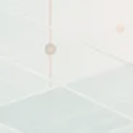
Dự án trình bày CMS, API, CDN và các module hỗ trợ xuất 
bàn giao để hệ thống chạy ổn định.
CMS
Content API
Media pipeline
About Me