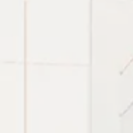
 tra nhanh.
tter, token/password generator và chmod calculator đượ
.