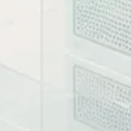
bản tài liệu. Khi có case study, phần này cho biết phạm v