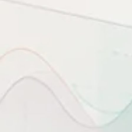
c đặt cạnh knowledge base để hỗ trợ thao tác