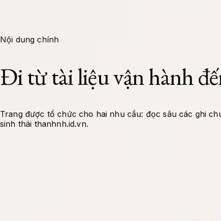
Backend, Frontend, kiến trúc ứng dụng và các framework hiện đại.
Projects
About Me
Tools
Contact
Docs
Nội dung chính
Đi từ tài liệu vận hành đế
Trang được tổ chức cho hai nhu cầu: đọc sâu các ghi chú
sinh thái thanhnh.id.vn.
Tài liệu