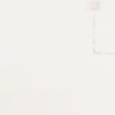
Operator tools
Bộ công cụ nhỏ cho lúc cần kiểm
Cron builder, timestamp converter, JSON/XML/SQL forma
thường gặp khi debug, viết tài liệu hoặc chuẩn bị cấu hình
Cron
Crypto
Developer utilities
Dự án