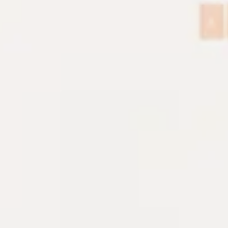
System notes
Runbook cho các lớp hạ tầng đan