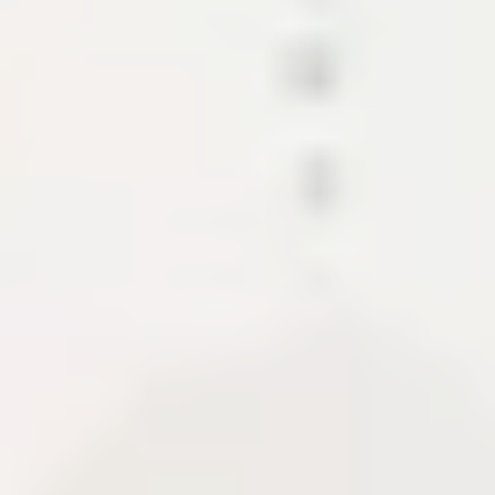
Các mảnh ghép tạo nên hệ sinh thái
nội dung này.
Dự án trình bày CMS, API, CDN và các module hỗ
trợ xuất bản tài liệu. Khi có case study, phần này cho
biết phạm vi, tech stack, quyết định kiến trúc và
những gì cần bàn giao để hệ thống chạy ổn định.
CMS
Content API
Media pipeline
About Me