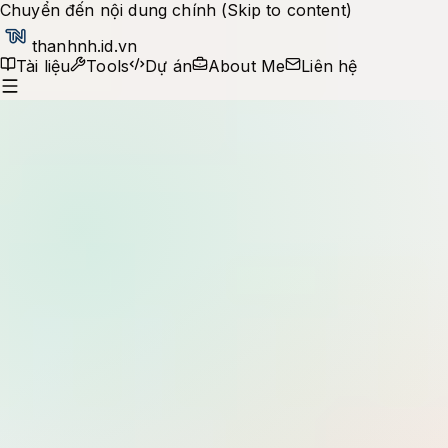
Chuyển đến nội dung chính (Skip to content)
thanhnh.id.vn
Tài liệu
Tools
Dự án
About Me
Liên hệ
Production notes
Tìm kiếm tài liệu