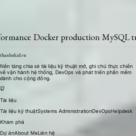
Khi stack thay đổi hoặc có bài học mới, tài liệu
được bổ sung để giữ giá trị tra cứu cho lần xử
lý tiếp theo.
ance
Docker production
MySQL tunin
thanhnh.id.vn
Nền tảng chia sẻ tài liệu kỹ thuật mở, ghi chú thực chiến
về vận hành hệ thống, DevOps và phát triển phần mềm
dành cho cộng đồng.
Tài liệu
Tài liệu kỹ thuật
Systems Administration
DevOps
Helpdesk
Khám phá
Dự án
About Me
Liên hệ