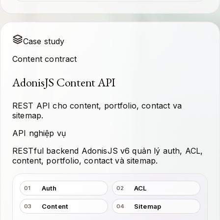
Case study
Content contract
AdonisJS Content API
REST API cho content, portfolio, contact va
sitemap.
API nghiệp vụ
RESTful backend AdonisJS v6 quản lý auth, ACL,
content, portfolio, contact và sitemap.
Auth
ACL
01
02
Content
Sitemap
03
04