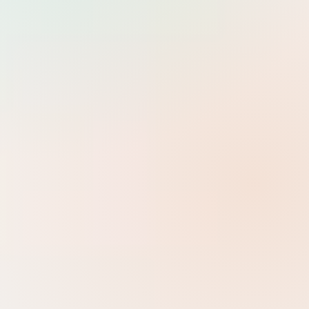
Tìm
Dev Ops
0 danh mục con
Help Desk
0 danh mục con
System Administrator
7 danh mục con
Development
Backend, Frontend, kiến trúc ứng dụng và các framework hiện
đại.