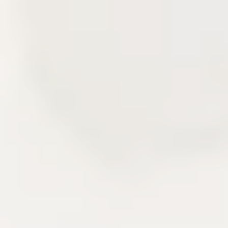
Delivery story
Câu chuyện triển khai qua các lớp sản
phẩm đã xây.
Khu vực này kể lại kinh nghiệm frontend, backend,
CMS, CDN và vận hành hệ thống qua các mảnh
ghép đã triển khai. Người đọc có thể nhìn thấy cách
một sản phẩm nội dung được thiết kế, tối ưu và duy
trì sau khi lên production.
Delivery
Next.js
AdonisJS
Liên hệ