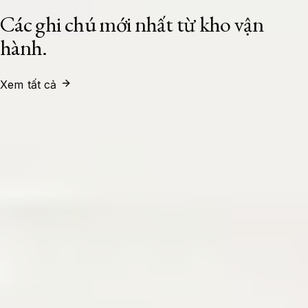
Các ghi chú mới nhất từ kho vận
hành.
Xem tất cả
System Administrator
24/07/2026
Xây Dựng Cụm Load Balancer High
Availability Với HAProxy Và Keepalived
Trên Ubuntu 24.04 LTS