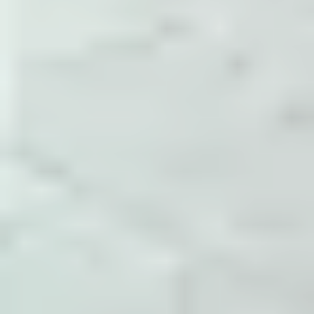
tham số cấu hình, điểm cần theo dõi và cách
xác nhận sau khi thay đổi.
Đóng gói thành tài liệu
Các ghi chú được gom theo System
Administrator, Dev Ops, Help Desk,
Development và các nhóm con như NGINX,
Docker, MySQL, Monitoring.
Cập nhật theo vận hành