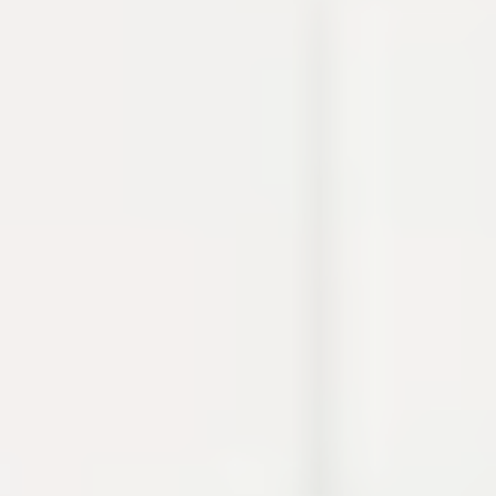
thao tác thường gặp khi debug, viết tài liệu hoặc
chuẩn bị cấu hình.
Cron
Crypto
Developer utilities
Dự án
Build log