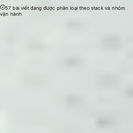
57 bài viết đang được phân loại theo stack và nhóm
vận hành
Ghi nhận sự cố
Bắt đầu từ lỗi thật, nhu cầu tối ưu thật hoặc
một checklist cần dùng lại trong quá trình
quản trị hệ thống.
Kiểm chứng cấu hình
Nội dung được viết theo hướng có bối cảnh,