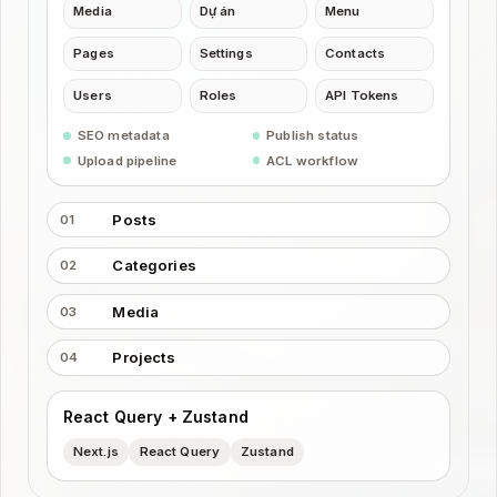
Media
Dự án
Menu
Pages
Settings
Contacts
Users
Roles
API Tokens
SEO metadata
Publish status
Upload pipeline
ACL workflow
Posts
01
Categories
02
Media
03
Projects
04
React Query + Zustand
Next.js
React Query
Zustand