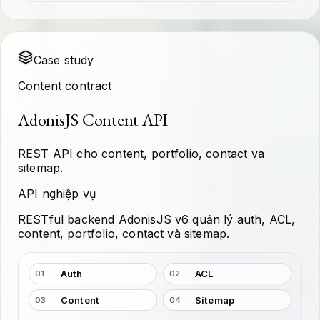
Case study
Content contract
AdonisJS Content API
REST API cho content, portfolio, contact va
sitemap.
API nghiệp vụ
RESTful backend AdonisJS v6 quản lý auth, ACL,
content, portfolio, contact và sitemap.
Auth
ACL
01
02
Content
Sitemap
03
04