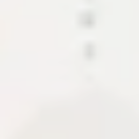
Các mảnh ghép tạo nên hệ sinh thái
nội dung này.
Dự án trình bày CMS, API, CDN và các module hỗ
trợ xuất bản tài liệu. Khi có case study, phần này cho
biết phạm vi, tech stack, quyết định kiến trúc và
những gì cần bàn giao để hệ thống chạy ổn định.
CMS
Content API
Media pipeline
About Me