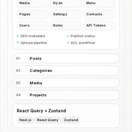
Media
Dự án
Menu
Pages
Settings
Contacts
Users
Roles
API Tokens
SEO metadata
Publish status
Upload pipeline
ACL workflow
Posts
01
Categories
02
Media
03
Projects
04
React Query + Zustand
Next.js
React Query
Zustand