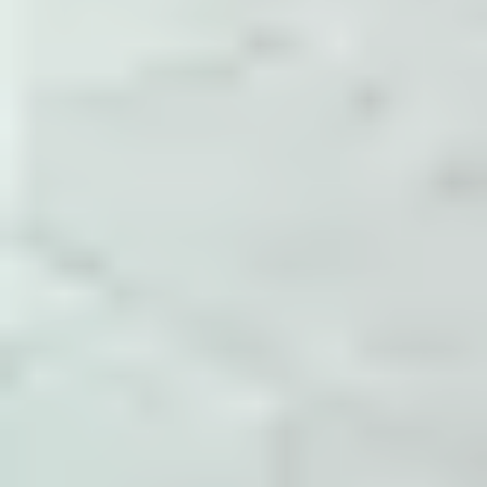
tham số cấu hình, điểm cần theo dõi và cách
xác nhận sau khi thay đổi.
Đóng gói thành tài liệu
Các ghi chú được gom theo System
Administrator, Dev Ops, Help Desk,
Development và các nhóm con như NGINX,
Docker, MySQL, Monitoring.
Cập nhật theo vận hành