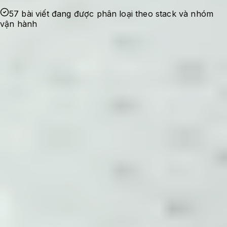
57 bài viết đang được phân loại theo stack và nhóm
vận hành
Ghi nhận sự cố
Bắt đầu từ lỗi thật, nhu cầu tối ưu thật hoặc
một checklist cần dùng lại trong quá trình
quản trị hệ thống.
Kiểm chứng cấu hình
Nội dung được viết theo hướng có bối cảnh,