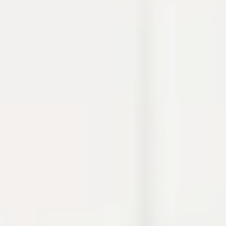
thao tác thường gặp khi debug, viết tài liệu hoặc
chuẩn bị cấu hình.
Cron
Crypto
Developer utilities
Dự án
Build log