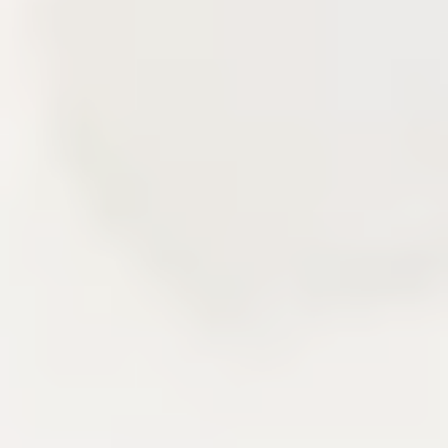
Delivery story
Câu chuyện triển khai qua các lớp sản
phẩm đã xây.
Khu vực này kể lại kinh nghiệm frontend, backend,
CMS, CDN và vận hành hệ thống qua các mảnh
ghép đã triển khai. Người đọc có thể nhìn thấy cách
một sản phẩm nội dung được thiết kế, tối ưu và duy
trì sau khi lên production.
Delivery
Next.js
AdonisJS
Liên hệ