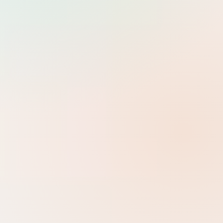
Tìm
Dev Ops
0 danh mục con
Help Desk
0 danh mục con
System Administrator
7 danh mục con
Development
Backend, Frontend, kiến trúc ứng dụng và các framework hiện
đại.