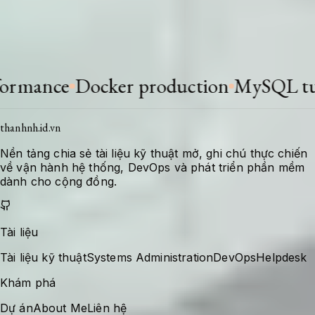
Khi stack thay đổi hoặc có bài học mới, tài liệu
được bổ sung để giữ giá trị tra cứu cho lần xử
lý tiếp theo.
nce
Docker production
MySQL tunin
thanhnh.id.vn
Nền tảng chia sẻ tài liệu kỹ thuật mở, ghi chú thực chiến
về vận hành hệ thống, DevOps và phát triển phần mềm
dành cho cộng đồng.
Tài liệu
Tài liệu kỹ thuật
Systems Administration
DevOps
Helpdesk
Khám phá
Dự án
About Me
Liên hệ