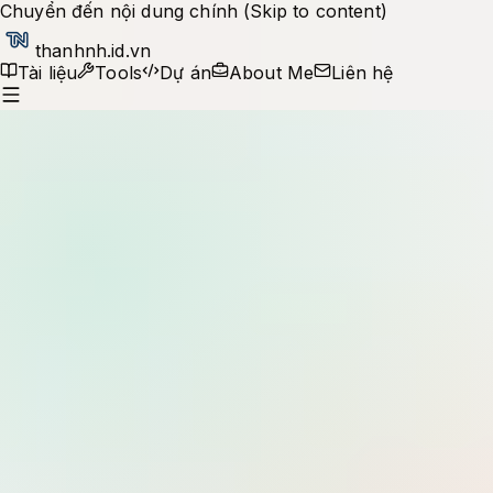
Chuyển đến nội dung chính (Skip to content)
thanhnh.id.vn
Tài liệu
Tools
Dự án
About Me
Liên hệ
Production notes
Tìm kiếm tài liệu