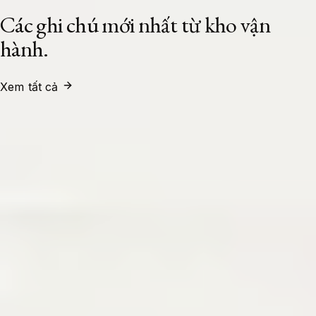
Các ghi chú mới nhất từ kho vận
hành.
Xem tất cả
System Administrator
24/07/2026
Xây Dựng Cụm Load Balancer High
Availability Với HAProxy Và Keepalived
Trên Ubuntu 24.04 LTS