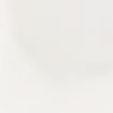
Delivery story
Câu chuyện triển khai qua các lớp sản
phẩm đã xây.
Khu vực này kể lại kinh nghiệm frontend, backend,
CMS, CDN và vận hành hệ thống qua các mảnh
ghép đã triển khai. Người đọc có thể nhìn thấy cách
một sản phẩm nội dung được thiết kế, tối ưu và duy
trì sau khi lên production.
Delivery
Next.js
AdonisJS
Liên hệ