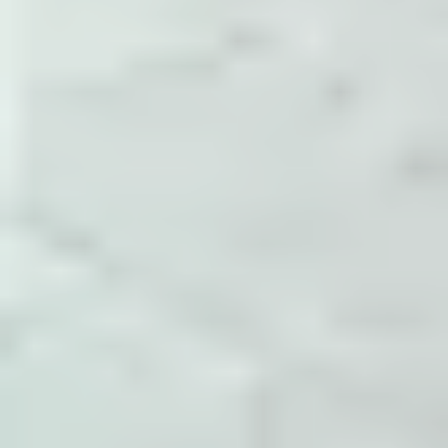
tham số cấu hình, điểm cần theo dõi và cách
xác nhận sau khi thay đổi.
Đóng gói thành tài liệu
Các ghi chú được gom theo System
Administrator, Dev Ops, Help Desk,
Development và các nhóm con như NGINX,
Docker, MySQL, Monitoring.
Cập nhật theo vận hành