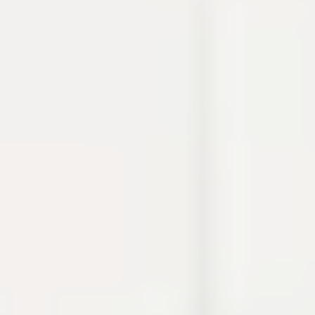
thao tác thường gặp khi debug, viết tài liệu hoặc
chuẩn bị cấu hình.
Cron
Crypto
Developer utilities
Dự án
Build log