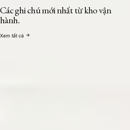
Các ghi chú mới nhất từ kho vận
hành.
Xem tất cả
System Administrator
24/07/2026
Xây Dựng Cụm Load Balancer High
Availability Với HAProxy Và Keepalived
Trên Ubuntu 24.04 LTS