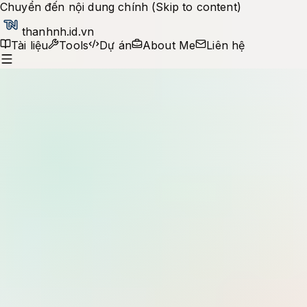
Chuyển đến nội dung chính (Skip to content)
thanhnh.id.vn
Tài liệu
Tools
Dự án
About Me
Liên hệ
Production notes
Tìm kiếm tài liệu