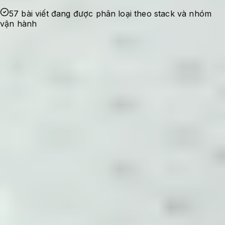
57 bài viết đang được phân loại theo stack và nhóm
vận hành
Ghi nhận sự cố
Bắt đầu từ lỗi thật, nhu cầu tối ưu thật hoặc
một checklist cần dùng lại trong quá trình
quản trị hệ thống.
Kiểm chứng cấu hình
Nội dung được viết theo hướng có bối cảnh,