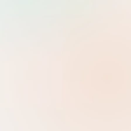
Tìm
Dev Ops
0 danh mục con
Help Desk
0 danh mục con
System Administrator
7 danh mục con
Development
Backend, Frontend, kiến trúc ứng dụng và các framework hiện
đại.