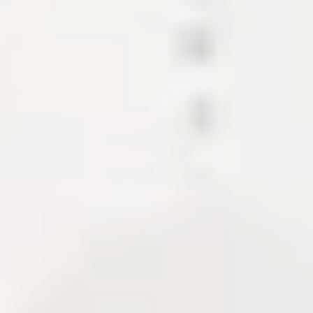
Các mảnh ghép tạo nên hệ sinh thái
nội dung này.
Dự án trình bày CMS, API, CDN và các module hỗ
trợ xuất bản tài liệu. Khi có case study, phần này cho
biết phạm vi, tech stack, quyết định kiến trúc và
những gì cần bàn giao để hệ thống chạy ổn định.
CMS
Content API
Media pipeline
About Me