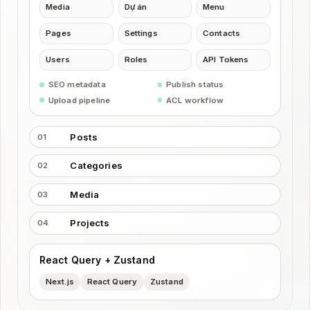
Media
Dự án
Menu
Pages
Settings
Contacts
Users
Roles
API Tokens
SEO metadata
Publish status
Upload pipeline
ACL workflow
Posts
01
Categories
02
Media
03
Projects
04
React Query + Zustand
Next.js
React Query
Zustand