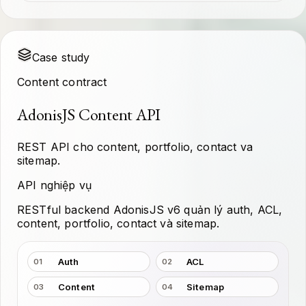
Case study
Content contract
AdonisJS Content API
REST API cho content, portfolio, contact va
sitemap.
API nghiệp vụ
RESTful backend AdonisJS v6 quản lý auth, ACL,
content, portfolio, contact và sitemap.
Auth
ACL
01
02
Content
Sitemap
03
04