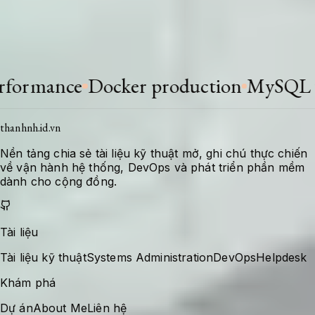
Khi stack thay đổi hoặc có bài học mới, tài liệu
được bổ sung để giữ giá trị tra cứu cho lần xử
lý tiếp theo.
mance
Docker production
MySQL tuni
thanhnh.id.vn
Nền tảng chia sẻ tài liệu kỹ thuật mở, ghi chú thực chiến
về vận hành hệ thống, DevOps và phát triển phần mềm
dành cho cộng đồng.
Tài liệu
Tài liệu kỹ thuật
Systems Administration
DevOps
Helpdesk
Khám phá
Dự án
About Me
Liên hệ