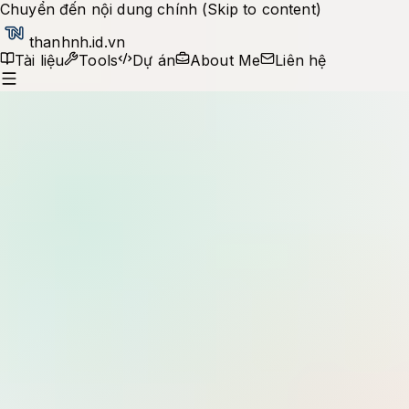
Chuyển đến nội dung chính (Skip to content)
thanhnh.id.vn
Tài liệu
Tools
Dự án
About Me
Liên hệ
Production notes
Tìm kiếm tài liệu