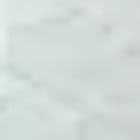
tham số cấu hình, điểm cần theo dõi và cách
xác nhận sau khi thay đổi.
Đóng gói thành tài liệu
Các ghi chú được gom theo System
Administrator, Dev Ops, Help Desk,
Development và các nhóm con như NGINX,
Docker, MySQL, Monitoring.
Cập nhật theo vận hành