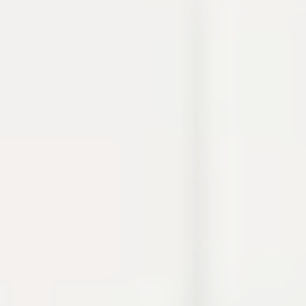
thao tác thường gặp khi debug, viết tài liệu hoặc
chuẩn bị cấu hình.
Cron
Crypto
Developer utilities
Dự án
Build log