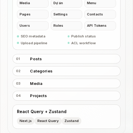
Media
Dự án
Menu
Pages
Settings
Contacts
Users
Roles
API Tokens
SEO metadata
Publish status
Upload pipeline
ACL workflow
Posts
01
Categories
02
Media
03
Projects
04
React Query + Zustand
Next.js
React Query
Zustand