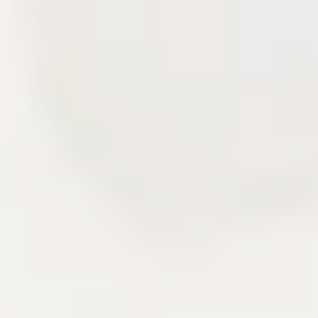
Delivery story
Câu chuyện triển khai qua các lớp sản
phẩm đã xây.
Khu vực này kể lại kinh nghiệm frontend, backend,
CMS, CDN và vận hành hệ thống qua các mảnh
ghép đã triển khai. Người đọc có thể nhìn thấy cách
một sản phẩm nội dung được thiết kế, tối ưu và duy
trì sau khi lên production.
Delivery
Next.js
AdonisJS
Liên hệ