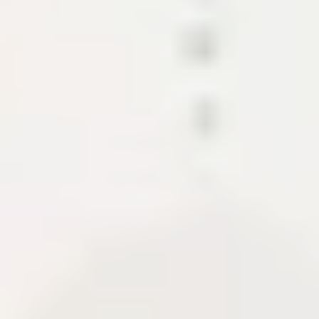
Các mảnh ghép tạo nên hệ sinh thái
nội dung này.
Dự án trình bày CMS, API, CDN và các module hỗ
trợ xuất bản tài liệu. Khi có case study, phần này cho
biết phạm vi, tech stack, quyết định kiến trúc và
những gì cần bàn giao để hệ thống chạy ổn định.
CMS
Content API
Media pipeline
About Me