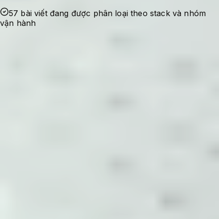
57 bài viết đang được phân loại theo stack và nhóm
vận hành
Ghi nhận sự cố
Bắt đầu từ lỗi thật, nhu cầu tối ưu thật hoặc
một checklist cần dùng lại trong quá trình
quản trị hệ thống.
Kiểm chứng cấu hình
Nội dung được viết theo hướng có bối cảnh,