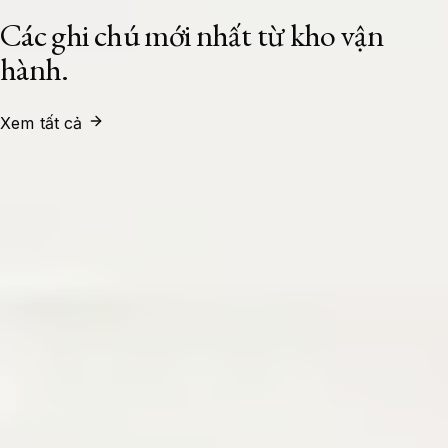
Các ghi chú mới nhất từ kho vận
hành.
Xem tất cả
System Administrator
24/07/2026
Xây Dựng Cụm Load Balancer High
Availability Với HAProxy Và Keepalived
Trên Ubuntu 24.04 LTS