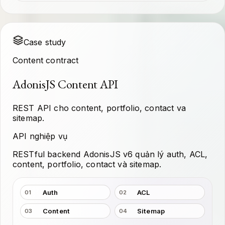
Case study
Content contract
AdonisJS Content API
REST API cho content, portfolio, contact va
sitemap.
API nghiệp vụ
RESTful backend AdonisJS v6 quản lý auth, ACL,
content, portfolio, contact và sitemap.
Auth
ACL
01
02
Content
Sitemap
03
04