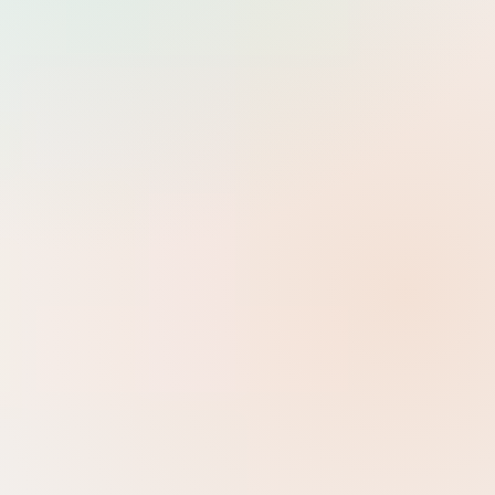
Tìm
Dev Ops
0 danh mục con
Help Desk
0 danh mục con
System Administrator
7 danh mục con
Development
Backend, Frontend, kiến trúc ứng dụng và các framework hiện
đại.