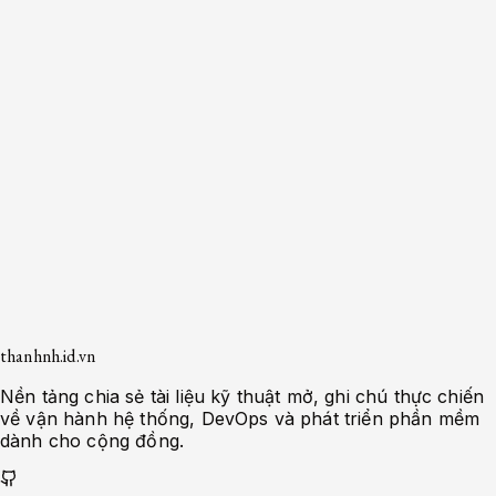
Số lượng bài viết
10
Danh mục con
0
thanhnh.id.vn
Nền tảng chia sẻ tài liệu kỹ thuật mở, ghi chú thực chiến
về vận hành hệ thống, DevOps và phát triển phần mềm
dành cho cộng đồng.