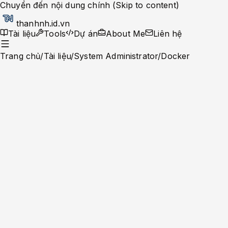
Chuyển đến nội dung chính (Skip to content)
thanhnh.id.vn
Tài liệu
Tools
Dự án
About Me
Liên hệ
Trang chủ
/
Tài liệu
/
System Administrator
/
Docker
Docker
Tài liệu tổng quan
Docker
12
phút
•
16/04/2026
Tối ưu hóa Docker Image với
Multi-stage Builds trên Ubuntu