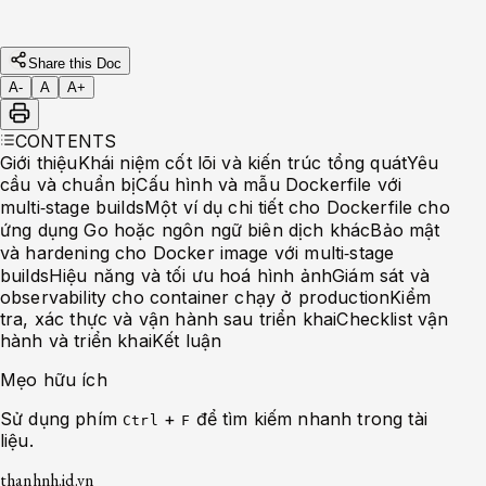
Share this Doc
A-
A
A+
CONTENTS
Giới thiệu
Khái niệm cốt lõi và kiến trúc tổng quát
Yêu
cầu và chuẩn bị
Cấu hình và mẫu Dockerfile với
multi‑stage builds
Một ví dụ chi tiết cho Dockerfile cho
ứng dụng Go hoặc ngôn ngữ biên dịch khác
Bảo mật
và hardening cho Docker image với multi‑stage
builds
Hiệu năng và tối ưu hoá hình ảnh
Giám sát và
observability cho container chạy ở production
Kiểm
tra, xác thực và vận hành sau triển khai
Checklist vận
hành và triển khai
Kết luận
Mẹo hữu ích
Sử dụng phím
+
để tìm kiếm nhanh trong tài
Ctrl
F
liệu.
thanhnh.id.vn