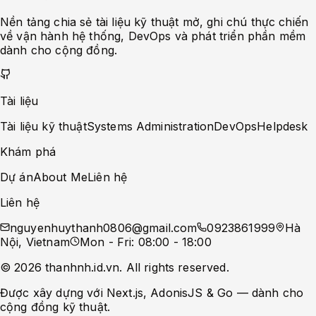
Nền tảng chia sẻ tài liệu kỹ thuật mở, ghi chú thực chiến
về vận hành hệ thống, DevOps và phát triển phần mềm
dành cho cộng đồng.
Tài liệu
Tài liệu kỹ thuật
Systems Administration
DevOps
Helpdesk
Khám phá
Dự án
About Me
Liên hệ
Liên hệ
nguyenhuythanh0806@gmail.com
0923861999
Hà
Nội, Vietnam
Mon - Fri: 08:00 - 18:00
©
2026
thanhnh.id.vn
. All rights reserved.
Được xây dựng với Next.js, AdonisJS & Go — dành cho
cộng đồng kỹ thuật.