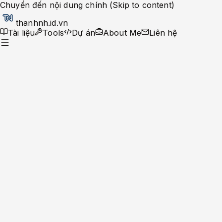
Chuyển đến nội dung chính (Skip to content)
thanhnh.id.vn
Tài liệu
Tools
Dự án
About Me
Liên hệ
Dev Ops
Help Desk
System Administrator
Apache-Php
Caching Solutions
Docker
Linux
Monitoring
MySQL
Nginx
Development