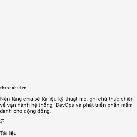
14
phút
•
10/04/2026
Bảo mật và Hardening Grafana
trên Docker: Hướng dẫn cho
Sysadmin
Khám phá các biện pháp bảo mật và
hardening cho Grafana chạy trên Docker để
đảm bảo an toàn và hiệu suất tối ưu.
Guide
Đọc ngay
Trang trước
Trang
1
/
5
Trang sau
thanhnh.id.vn
Nền tảng chia sẻ tài liệu kỹ thuật mở, ghi chú thực chiến
về vận hành hệ thống, DevOps và phát triển phần mềm
dành cho cộng đồng.
Tài liệu