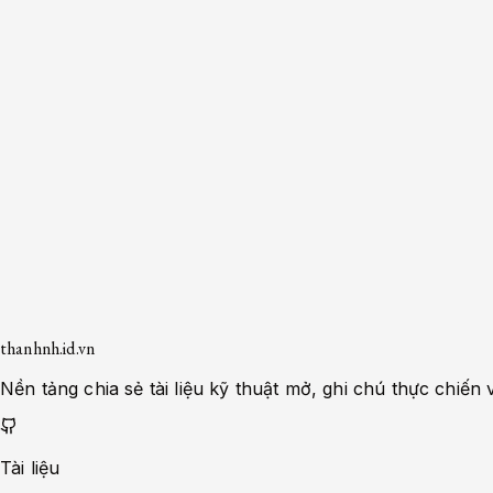
System Administrator
Apache-Php
Caching Solutions
Docker
Linux
Monitoring
MySQL
Nginx
Development
0
bài viết
Thẻ bài
Rút gọn
Hiển thị
0
bài viết
Kết quả cho từ khóa "
Security
"
Không tìm thấy tài liệu nào phù hợp với tìm kiếm.
Trang trước
Trang
1
/
1
Trang sau
thanhnh.id.vn
Nền tảng chia sẻ tài liệu kỹ thuật mở, ghi chú thực chi
Tài liệu