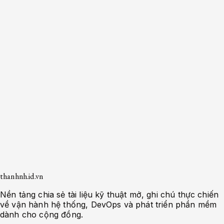
Dev Ops
Help Desk
System Administrator
Apache-Php
Caching Solutions
Docker
Linux
Monitoring
MySQL
Nginx
Development
0
bài viết
Thẻ bài
Rút gọn
Hiển thị
0
bài viết
Kết quả cho từ khóa "
SSL
"
Không tìm thấy tài liệu nào phù hợp với tìm kiếm.
Trang trước
Trang
1
/
2
Trang sau
thanhnh.id.vn
Nền tảng chia sẻ tài liệu kỹ thuật mở, ghi chú thực chiến
về vận hành hệ thống, DevOps và phát triển phần mềm
dành cho cộng đồng.