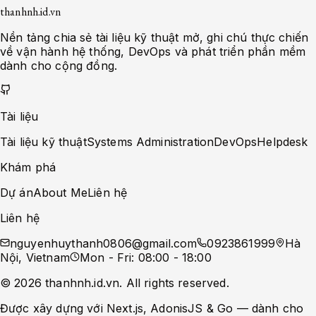
thanhnh.id.vn
Nền tảng chia sẻ tài liệu kỹ thuật mở, ghi chú thực chiến
về vận hành hệ thống, DevOps và phát triển phần mềm
dành cho cộng đồng.
Tài liệu
Tài liệu kỹ thuật
Systems Administration
DevOps
Helpdesk
Khám phá
Dự án
About Me
Liên hệ
Liên hệ
nguyenhuythanh0806@gmail.com
0923861999
Hà
Nội, Vietnam
Mon - Fri: 08:00 - 18:00
©
2026
thanhnh.id.vn
. All rights reserved.
Được xây dựng với Next.js, AdonisJS & Go — dành cho