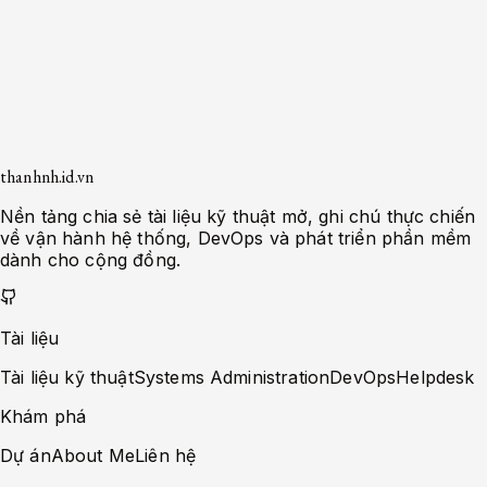
Octal Notation
644
Symbolic Notation
-rw-r--r--
thanhnh.id.vn
Nền tảng chia sẻ tài liệu kỹ thuật mở, ghi chú thực chiến
về vận hành hệ thống, DevOps và phát triển phần mềm
dành cho cộng đồng.
Tài liệu
Tài liệu kỹ thuật
Systems Administration
DevOps
Helpdesk
Khám phá
Dự án
About Me
Liên hệ