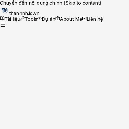
Chuyển đến nội dung chính (Skip to content)
thanhnh.id.vn
Tài liệu
Tools
Dự án
About Me
Liên hệ
Tools
Cron & Date Convert
Cron Expression Builder
Unix Timestamp Converter
Date
Formatter
Crypto
Token Generator
Password Generator
UUID
Generator
Hash Text
Bcrypt Hash Generator (Bcrypt 12)
Developer
SQL Prettify & Format
XML Formatter
Chmod
Calculator
JSON Formatter
Encoder
Base64 Encoder/Decoder
URL Encoder/Decoder
Converter