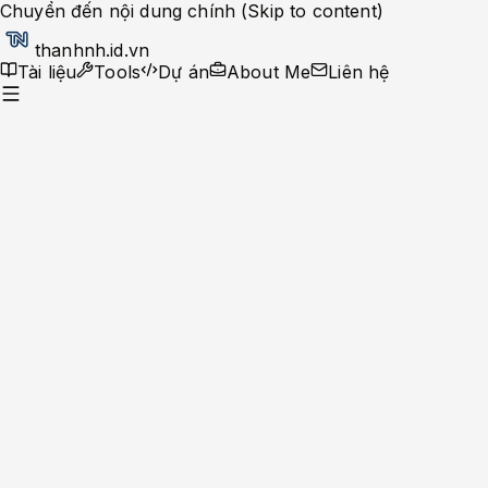
Chuyển đến nội dung chính (Skip to content)
thanhnh.id.vn
Tài liệu
Tools
Dự án
About Me
Liên hệ
Tools
Cron & Date Convert
Cron Expression Builder
Unix Timestamp Converter
Date
Formatter
Crypto
Token Generator
Password Generator
UUID
Generator
Hash Text
Bcrypt Hash Generator (Bcrypt 12)
Developer
SQL Prettify & Format
XML Formatter
Chmod
Calculator
JSON Formatter
Encoder
Base64 Encoder/Decoder
URL Encoder/Decoder
Converter