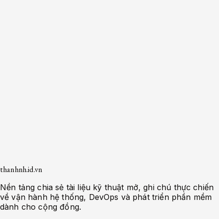
Case Converter
Color Converter
Text
Slug Generator
Lorem Ipsum Generator
Current Timestamp
Unix Timestamp
To Date
Datetime
To Timestamp
thanhnh.id.vn
Nền tảng chia sẻ tài liệu kỹ thuật mở, ghi chú thực chiến
về vận hành hệ thống, DevOps và phát triển phần mềm
dành cho cộng đồng.