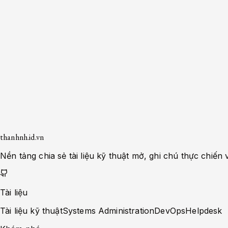
Encode
Decode
Input
Encode
thanhnh.id.vn
Nền tảng chia sẻ tài liệu kỹ thuật mở, ghi chú thực chi
Tài liệu
Tài liệu kỹ thuật
Systems Administration
DevOps
Helpdesk