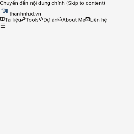
Chuyển đến nội dung chính (Skip to content)
thanhnh.id.vn
Tài liệu
Tools
Dự án
About Me
Liên hệ
Dev Ops
Help Desk
System Administrator
Apache-Php
Caching Solutions
Docker
Linux
Monitoring
MySQL
Nginx
Development