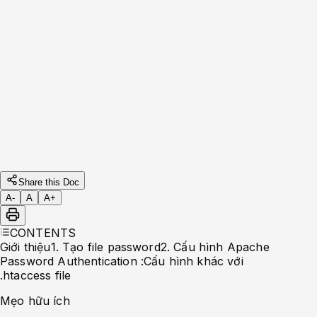
,
, và
mod_auth_basic
mod_auth_digest
mod_authnz_ldap
Apache
Share this Doc
A-
A
A+
CONTENTS
Giới thiệu
1. Tạo file password
2. Cấu hình Apache
Password Authentication :
Cấu hình khác với
.htaccess file
Mẹo hữu ích