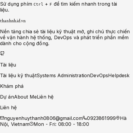
Sử dụng phím
+
để tìm kiếm nhanh trong tài
Ctrl
F
liệu.
thanhnh.id.vn
Nền tảng chia sẻ tài liệu kỹ thuật mở, ghi chú thực chiến
về vận hành hệ thống, DevOps và phát triển phần mềm
dành cho cộng đồng.
Tài liệu
Tài liệu kỹ thuật
Systems Administration
DevOps
Helpdesk
Khám phá
Dự án
About Me
Liên hệ
Liên hệ
nguyenhuythanh0806@gmail.com
0923861999
Hà
Nội, Vietnam
Mon - Fri: 08:00 - 18:00