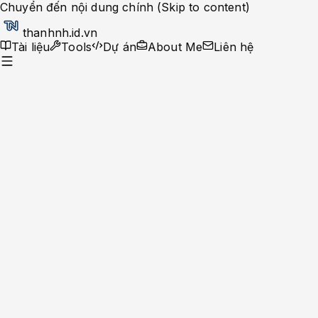
Chuyển đến nội dung chính (Skip to content)
thanhnh.id.vn
Tài liệu
Tools
Dự án
About Me
Liên hệ
Dev Ops
Help Desk
System Administrator
Apache-Php
Caching Solutions
Docker
Linux
Monitoring
MySQL
Nginx
Development