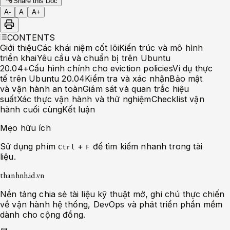
Share this Doc
A-
A
A+
CONTENTS
Giới thiệu
Các khái niệm cốt lõi
Kiến trúc và mô hình
triển khai
Yêu cầu và chuẩn bị trên Ubuntu
20.04+
Cấu hình chính cho eviction policies
Ví dụ thực
tế trên Ubuntu 20.04
Kiểm tra và xác nhận
Bảo mật
và vận hành an toàn
Giám sát và quan trắc hiệu
suất
Xác thực vận hành và thử nghiệm
Checklist vận
hành cuối cùng
Kết luận
Mẹo hữu ích
Sử dụng phím
+
để tìm kiếm nhanh trong tài
Ctrl
F
liệu.
thanhnh.id.vn
Nền tảng chia sẻ tài liệu kỹ thuật mở, ghi chú thực chiến
về vận hành hệ thống, DevOps và phát triển phần mềm
dành cho cộng đồng.