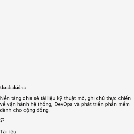
Số lượng bài viết
7
Danh mục con
0
thanhnh.id.vn
Nền tảng chia sẻ tài liệu kỹ thuật mở, ghi chú thực chiến
về vận hành hệ thống, DevOps và phát triển phần mềm
dành cho cộng đồng.
Tài liệu