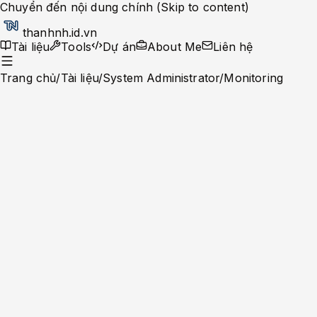
Chuyển đến nội dung chính (Skip to content)
thanhnh.id.vn
Tài liệu
Tools
Dự án
About Me
Liên hệ
Trang chủ
/
Tài liệu
/
System Administrator
/
Monitoring
Monitoring
Tài liệu tổng quan
Monitoring
12
phút
•
10/04/2026
Tối ưu hiệu năng Zabbix trên
Ubuntu 22.04+: Chiến lược