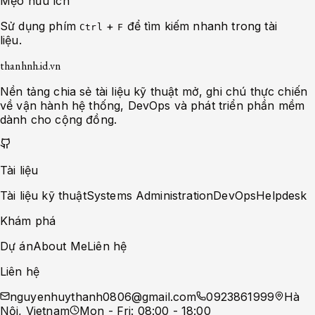
Mẹo hữu ích
Sử dụng phím
+
để tìm kiếm nhanh trong tài
Ctrl
F
liệu.
thanhnh.id.vn
Nền tảng chia sẻ tài liệu kỹ thuật mở, ghi chú thực chiến
về vận hành hệ thống, DevOps và phát triển phần mềm
dành cho cộng đồng.
Tài liệu
Tài liệu kỹ thuật
Systems Administration
DevOps
Helpdesk
Khám phá
Dự án
About Me
Liên hệ
Liên hệ
nguyenhuythanh0806@gmail.com
0923861999
Hà
Nội, Vietnam
Mon - Fri: 08:00 - 18:00