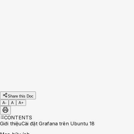
systemctl start grafana-server

systemctl enable grafana-server.service
Truy cập <IP_HOST>: :3000
Share this Doc
A-
A
A+
CONTENTS
Giới thiệu
Cài đặt Grafana trên Ubuntu 18