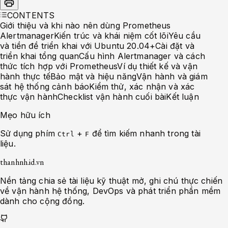
CONTENTS
Giới thiệu và khi nào nên dùng Prometheus
Alertmanager
Kiến trúc và khái niệm cốt lõi
Yêu cầu
và tiền đề triển khai với Ubuntu 20.04+
Cài đặt và
triển khai tổng quan
Cấu hình Alertmanager và cách
thức tích hợp với Prometheus
Ví dụ thiết kế và vận
hành thực tế
Bảo mật và hiệu năng
Vận hành và giám
sát hệ thống cảnh báo
Kiểm thử, xác nhận và xác
thực vận hành
Checklist vận hành cuối bài
Kết luận
Mẹo hữu ích
Sử dụng phím
+
để tìm kiếm nhanh trong tài
Ctrl
F
liệu.
thanhnh.id.vn
Nền tảng chia sẻ tài liệu kỹ thuật mở, ghi chú thực chiến
về vận hành hệ thống, DevOps và phát triển phần mềm
dành cho cộng đồng.