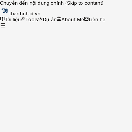
Chuyển đến nội dung chính (Skip to content)
thanhnh.id.vn
Tài liệu
Tools
Dự án
About Me
Liên hệ
Dev Ops
Help Desk
System Administrator
Apache-Php
Caching Solutions
Docker
Linux
Monitoring
MySQL
Nginx
Development