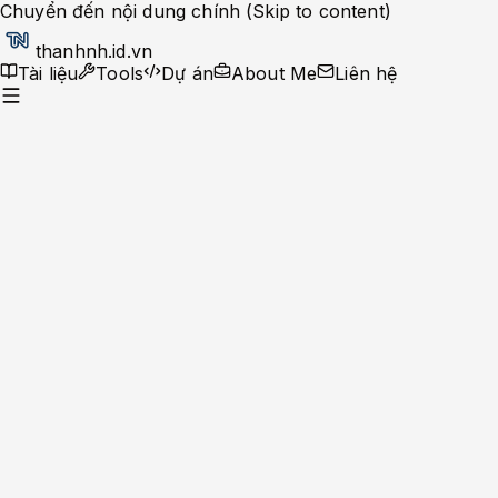
Chuyển đến nội dung chính (Skip to content)
thanhnh.id.vn
Tài liệu
Tools
Dự án
About Me
Liên hệ
Dev Ops
Help Desk
System Administrator
Apache-Php
Caching Solutions
Docker
Linux
Monitoring
MySQL
Nginx
Development