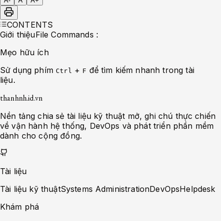
A-
A
A+
CONTENTS
Giới thiệu
File Commands :
Mẹo hữu ích
Sử dụng phím
+
để tìm kiếm nhanh trong tài
Ctrl
F
liệu.
thanhnh.id.vn
Nền tảng chia sẻ tài liệu kỹ thuật mở, ghi chú thực chiến
về vận hành hệ thống, DevOps và phát triển phần mềm
dành cho cộng đồng.
Tài liệu
Tài liệu kỹ thuật
Systems Administration
DevOps
Helpdesk
Khám phá