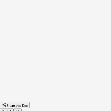
chown user:group file1.txt   # Thay đổi chủ sở hữu v
stat
Ý nghĩa
: Hiển thị thông tin chi tiết của tập tin,
bao gồm quyền, kích thước, thời gian tạo/sửa
đổi.
Cách dùng
stat file1.txt
Share this Doc