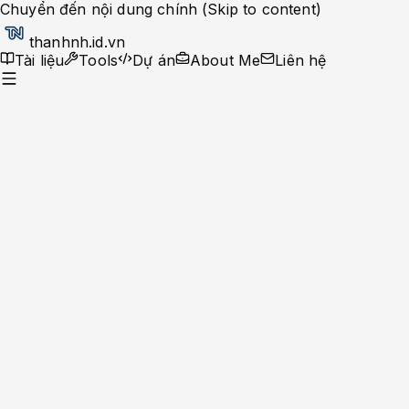
Chuyển đến nội dung chính (Skip to content)
thanhnh.id.vn
Tài liệu
Tools
Dự án
About Me
Liên hệ
Dev Ops
Help Desk
System Administrator
Apache-Php
Caching Solutions
Docker
Linux
Monitoring
MySQL
Nginx
Development