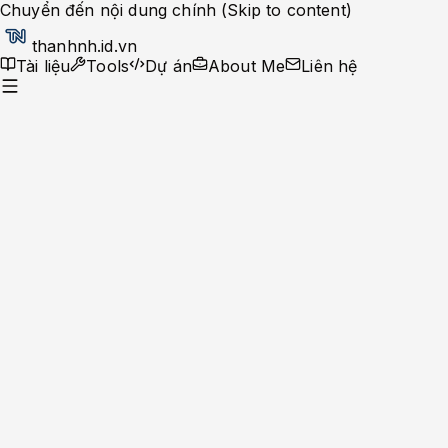
Chuyển đến nội dung chính (Skip to content)
thanhnh.id.vn
Tài liệu
Tools
Dự án
About Me
Liên hệ
Dev Ops
Help Desk
System Administrator
Apache-Php
Caching Solutions
Docker
Linux
Monitoring
MySQL
Nginx
Development