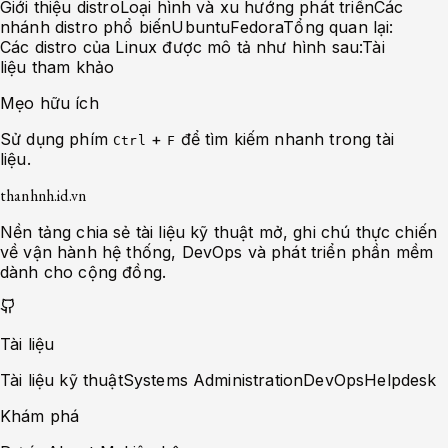
Giới thiệu distro
Loại hình và xu hướng phát triển
Các
nhánh distro phổ biến
Ubuntu
Fedora
Tổng quan lại:
Các distro của Linux được mô tả như hình sau:
Tài
liệu tham khảo
Mẹo hữu ích
Sử dụng phím
+
để tìm kiếm nhanh trong tài
Ctrl
F
liệu.
thanhnh.id.vn
Nền tảng chia sẻ tài liệu kỹ thuật mở, ghi chú thực chiến
về vận hành hệ thống, DevOps và phát triển phần mềm
dành cho cộng đồng.
Tài liệu
Tài liệu kỹ thuật
Systems Administration
DevOps
Helpdesk
Khám phá