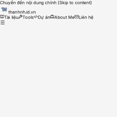
Chuyển đến nội dung chính (Skip to content)
thanhnh.id.vn
Tài liệu
Tools
Dự án
About Me
Liên hệ
Dev Ops
Help Desk
System Administrator
Apache-Php
Caching Solutions
Docker
Linux
Monitoring
MySQL
Nginx
Development