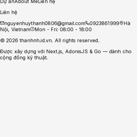
Dự án
About Me
Liên hệ
Liên hệ
nguyenhuythanh0806@gmail.com
0923861999
Hà
Nội, Vietnam
Mon - Fri: 08:00 - 18:00
©
2026
thanhnh.id.vn
. All rights reserved.
Được xây dựng với Next.js, AdonisJS & Go — dành cho
cộng đồng kỹ thuật.