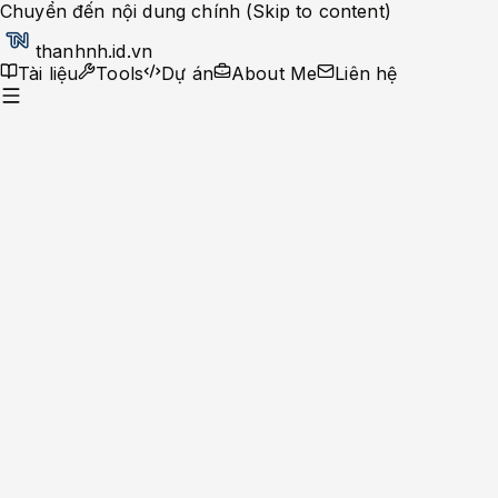
Chuyển đến nội dung chính (Skip to content)
thanhnh.id.vn
Tài liệu
Tools
Dự án
About Me
Liên hệ
Dev Ops
Help Desk
System Administrator
Apache-Php
Caching Solutions
Docker
Linux
Monitoring
MySQL
Nginx
Development