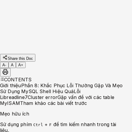
Phần 5 : Cài Đặt và Cấu Hình MySQL Router -
Kết Nối Cluster An Toàn
Phần 4: Tạo MySQL Cluster và Tham Gia
Group: Hướng Dẫn Từng Bước
Phần 3 : Pre-checking và Chuẩn Bị Hệ Thống
Trước Khi Tạo MySQL Cluster
Phần 2 : Cài đặt MySQL và MySQL Shell
Phần 1
: Giới thiệu về Multi-node MySQL: Cách
Hoạt Động và Ứng Dụng
Share this Doc
A-
A
A+
CONTENTS
Giới thiệu
Phần 8: Khắc Phục Lỗi Thường Gặp Và Mẹo
Sử Dụng MySQL Shell Hiệu Quả
Lỗi
Libreadline7
Cluster error
Gặp vấn đề với các table
MyISAM
Tham khảo các bài viết trước
Mẹo hữu ích
Sử dụng phím
+
để tìm kiếm nhanh trong tài
Ctrl
F
liệu.