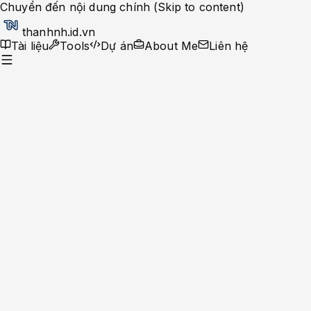
Chuyển đến nội dung chính (Skip to content)
thanhnh.id.vn
Tài liệu
Tools
Dự án
About Me
Liên hệ
Dev Ops
Help Desk
System Administrator
Apache-Php
Caching Solutions
Docker
Linux
Monitoring
MySQL
Nginx
Development