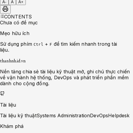
A-
A
A+
CONTENTS
Chưa có đề mục
Mẹo hữu ích
Sử dụng phím
+
để tìm kiếm nhanh trong tài
Ctrl
F
liệu.
thanhnh.id.vn
Nền tảng chia sẻ tài liệu kỹ thuật mở, ghi chú thực chiến
về vận hành hệ thống, DevOps và phát triển phần mềm
dành cho cộng đồng.
Tài liệu
Tài liệu kỹ thuật
Systems Administration
DevOps
Helpdesk
Khám phá