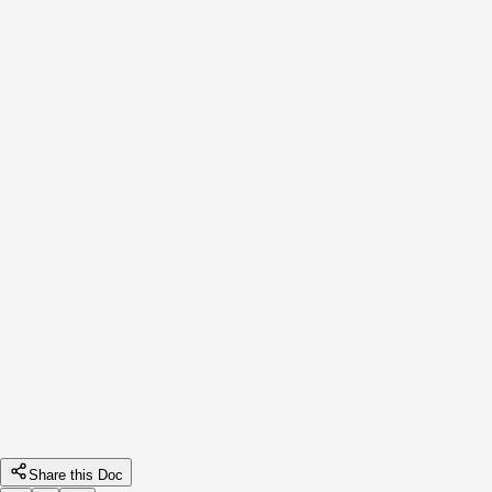
sudo certbot renew --dry-run
sudo apt install certbot python3-certbot-nginx
openssl s_client –showcerts –connect WebServerURL:Po
43 6 * * * certbot renew --post-hook "systemctl relo
Share this Doc