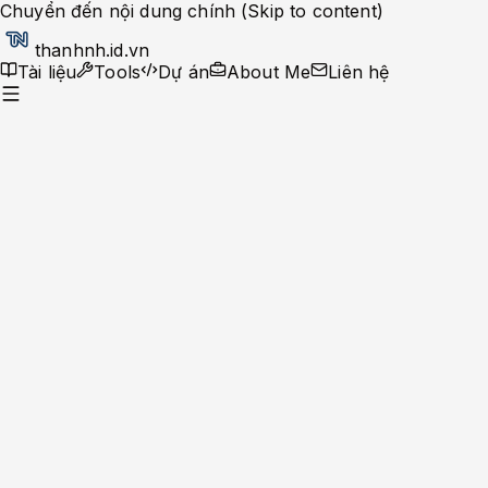
Chuyển đến nội dung chính (Skip to content)
thanhnh.id.vn
Tài liệu
Tools
Dự án
About Me
Liên hệ
Dev Ops
Help Desk
System Administrator
Apache-Php
Caching Solutions
Docker
Linux
Monitoring
MySQL
Nginx
Development