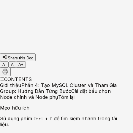
Phần 6: Giám Sát Hiệu Suất MySQL Cluster -
Các Công Cụ và Phương Pháp Hiệu Quả
Phần 5 : Cài Đặt và Cấu Hình MySQL Router -
Kết Nối Cluster An Toàn
Phần 3 : Pre-checking và Chuẩn Bị Hệ Thống
Trước Khi Tạo MySQL Cluster
Phần 2 : Cài đặt MySQL và MySQL Shell
Phần 1
: Giới thiệu về Multi-node MySQL: Cách
Hoạt Động và Ứng Dụng
Share this Doc
A-
A
A+
CONTENTS
Giới thiệu
Phần 4: Tạo MySQL Cluster và Tham Gia
Group: Hướng Dẫn Từng Bước
Cài đặt bầu chọn
Node chính và Node phụ
Tóm lại
Mẹo hữu ích
Sử dụng phím
+
để tìm kiếm nhanh trong tài
Ctrl
F
liệu.