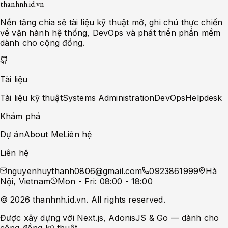
thanhnh.id.vn
Nền tảng chia sẻ tài liệu kỹ thuật mở, ghi chú thực chiến
về vận hành hệ thống, DevOps và phát triển phần mềm
dành cho cộng đồng.
Tài liệu
Tài liệu kỹ thuật
Systems Administration
DevOps
Helpdesk
Khám phá
Dự án
About Me
Liên hệ
Liên hệ
nguyenhuythanh0806@gmail.com
0923861999
Hà
Nội, Vietnam
Mon - Fri: 08:00 - 18:00
©
2026
thanhnh.id.vn
. All rights reserved.
Được xây dựng với Next.js, AdonisJS & Go — dành cho