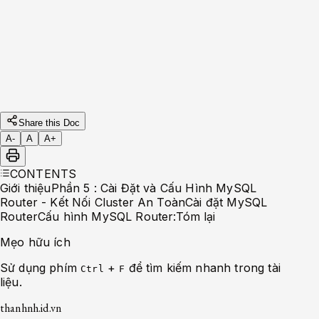
Các Công Cụ và Phương Pháp Hiệu Quả
Phần 4: Tạo MySQL Cluster và Tham Gia
Group: Hướng Dẫn Từng Bước
Phần 3 : Pre-checking và Chuẩn Bị Hệ Thống
Trước Khi Tạo MySQL Cluster
Phần 2 : Cài đặt MySQL và MySQL Shell
Phần 1
: Giới thiệu về Multi-node MySQL: Cách
Hoạt Động và Ứng Dụng
Share this Doc
A-
A
A+
CONTENTS
Giới thiệu
Phần 5 : Cài Đặt và Cấu Hình MySQL
Router - Kết Nối Cluster An Toàn
Cài đặt MySQL
Router
Cấu hình MySQL Router:
Tóm lại
Mẹo hữu ích
Sử dụng phím
+
để tìm kiếm nhanh trong tài
Ctrl
F
liệu.
thanhnh.id.vn