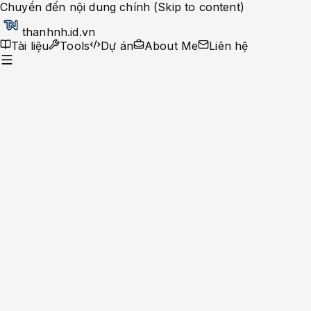
Chuyển đến nội dung chính (Skip to content)
thanhnh.id.vn
Tài liệu
Tools
Dự án
About Me
Liên hệ
Dev Ops
Help Desk
System Administrator
Apache-Php
Caching Solutions
Docker
Linux
Monitoring
MySQL
Nginx
Development