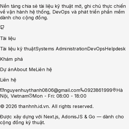
Nền tảng chia sẻ tài liệu kỹ thuật mở, ghi chú thực chiến
về vận hành hệ thống, DevOps và phát triển phần mềm
dành cho cộng đồng.
Tài liệu
Tài liệu kỹ thuật
Systems Administration
DevOps
Helpdesk
Khám phá
Dự án
About Me
Liên hệ
Liên hệ
nguyenhuythanh0806@gmail.com
0923861999
Hà
Nội, Vietnam
Mon - Fri: 08:00 - 18:00
©
2026
thanhnh.id.vn
. All rights reserved.
Được xây dựng với Next.js, AdonisJS & Go — dành cho
cộng đồng kỹ thuật.