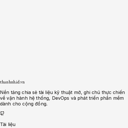
14
phút
•
10/04/2026
Bảo mật và Hardening Grafana
trên Docker: Hướng dẫn cho
Sysadmin
Khám phá các biện pháp bảo mật và
hardening cho Grafana chạy trên Docker để
đảm bảo an toàn và hiệu suất tối ưu.
Guide
Đọc ngay
Trang trước
Trang
1
/
5
Trang sau
thanhnh.id.vn
Nền tảng chia sẻ tài liệu kỹ thuật mở, ghi chú thực chiến
về vận hành hệ thống, DevOps và phát triển phần mềm
dành cho cộng đồng.
Tài liệu