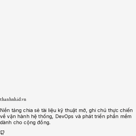
Monitoring
14
phút
•
10/04/2026
Bảo mật và Hardening Grafana
trên Docker: Hướng dẫn cho
Sysadmin
Khám phá các biện pháp bảo mật và
hardening cho Grafana chạy trên Docker để
đảm bảo an toàn và hiệu suất tối ưu.
Guide
Đọc ngay
Trang trước
Trang
1
/
5
Trang sau
thanhnh.id.vn
Nền tảng chia sẻ tài liệu kỹ thuật mở, ghi chú thực chiến
về vận hành hệ thống, DevOps và phát triển phần mềm
dành cho cộng đồng.